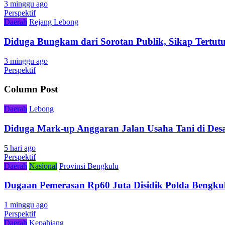
3 minggu ago
Perspektif
Daerah
Rejang Lebong
Diduga Bungkam dari Sorotan Publik, Sikap Tertu
3 minggu ago
Perspektif
Column Post
Daerah
Lebong
Diduga Mark-up Anggaran Jalan Usaha Tani di Desa
5 hari ago
Perspektif
Daerah
Nasional
Provinsi Bengkulu
Dugaan Pemerasan Rp60 Juta Disidik Polda Bengkul
1 minggu ago
Perspektif
Daerah
Kepahiang