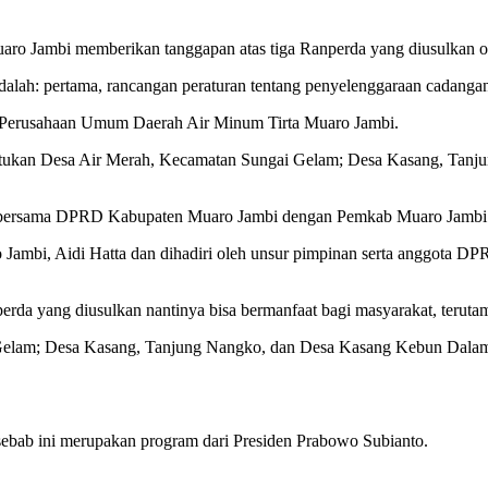
 Jambi memberikan tanggapan atas tiga Ranperda yang diusulkan o
dalah: pertama, rancangan peraturan tentang penyelenggaraan cadanga
g Perusahaan Umum Daerah Air Minum Tirta Muaro Jambi.
entukan Desa Air Merah, Kecamatan Sungai Gelam; Desa Kasang, Ta
na bersama DPRD Kabupaten Muaro Jambi dengan Pemkab Muaro Jambi
ambi, Aidi Hatta dan dihadiri oleh unsur pimpinan serta anggota DP
erda yang diusulkan nantinya bisa bermanfaat bagi masyarakat, ter
Gelam; Desa Kasang, Tanjung Nangko, dan Desa Kasang Kebun Dalam,
sebab ini merupakan program dari Presiden Prabowo Subianto.