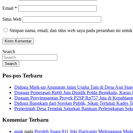
Email
*
Situs Web
Simpan nama, email, dan situs web saya pada peramban ini untuk
Search
Search
Pos-pos Terbaru
Diduga Mark-up Anggaran Jalan Usaha Tani di Desa Ajai Sian
Dugaan Pemerasan Rp60 Juta Disidik Polda Bengkulu, Kasus K
Dugaan Penyimpangan Proyek P2SP Rp757 Juta di Kepahiang
Diduga Bungkam dari Sorotan Publik, Sikap Tertutup Kades 
Pemerintah Desa Temdak Salurkan Bantuan Perlengkapan Sek
Komentar Terbaru
anak
pada
Peroleh Suara 811 Jeki Hariyanto Melenggang Mulu