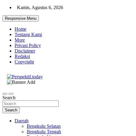
Skip
Kamis, Agustus 6, 2026
to
content
Responsive Menu
Home
Tentang Kami
More
Privasi Policy
Disclaimer
Redaksi
Copyright
Ispiratif Profesional Independen
Perspektif.today
Search
Search
Daerah
Bengkulu Selatan
Bengkulu Tengah