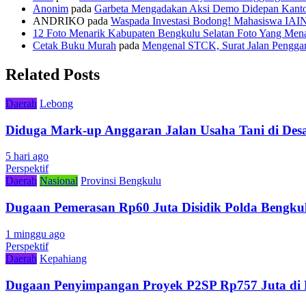
Anonim
pada
Garbeta Mengadakan Aksi Demo Didepan Kant
ANDRIKO
pada
Waspada Investasi Bodong! Mahasiswa IAI
12 Foto Menarik Kabupaten Bengkulu Selatan Foto Yang Mena
Cetak Buku Murah
pada
Mengenal STCK, Surat Jalan Pengg
Related Posts
Daerah
Lebong
Diduga Mark-up Anggaran Jalan Usaha Tani di Desa
5 hari ago
Perspektif
Daerah
Nasional
Provinsi Bengkulu
Dugaan Pemerasan Rp60 Juta Disidik Polda Bengkul
1 minggu ago
Perspektif
Daerah
Kepahiang
Dugaan Penyimpangan Proyek P2SP Rp757 Juta di 