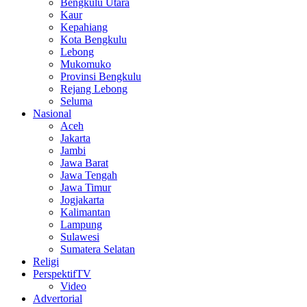
Bengkulu Utara
Kaur
Kepahiang
Kota Bengkulu
Lebong
Mukomuko
Provinsi Bengkulu
Rejang Lebong
Seluma
Nasional
Aceh
Jakarta
Jambi
Jawa Barat
Jawa Tengah
Jawa Timur
Jogjakarta
Kalimantan
Lampung
Sulawesi
Sumatera Selatan
Religi
PerspektifTV
Video
Advertorial