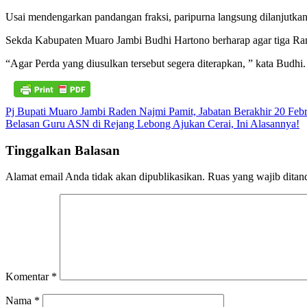
Usai mendengarkan pandangan fraksi, paripurna langsung dilanjutkan
Sekda Kabupaten Muaro Jambi Budhi Hartono berharap agar tiga Ran
“Agar Perda yang diusulkan tersebut segera diterapkan, ” kata Budhi.
Navigasi
Pj Bupati Muaro Jambi Raden Najmi Pamit, Jabatan Berakhir 20 Febr
Belasan Guru ASN di Rejang Lebong Ajukan Cerai, Ini Alasannya!
pos
Tinggalkan Balasan
Alamat email Anda tidak akan dipublikasikan.
Ruas yang wajib ditan
Komentar
*
Nama
*