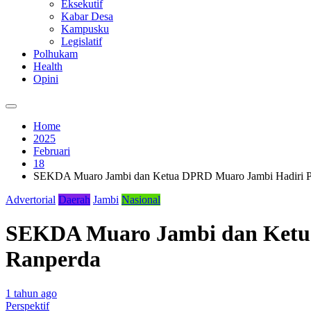
Eksekutif
Kabar Desa
Kampusku
Legislatif
Polhukam
Health
Opini
Home
2025
Februari
18
SEKDA Muaro Jambi dan Ketua DPRD Muaro Jambi Hadiri Pa
Advertorial
Daerah
Jambi
Nasional
SEKDA Muaro Jambi dan Ketua
Ranperda
1 tahun ago
Perspektif