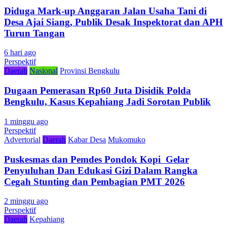
Diduga Mark-up Anggaran Jalan Usaha Tani di
Desa Ajai Siang, Publik Desak Inspektorat dan APH
Turun Tangan
6 hari ago
Perspektif
Daerah
Nasional
Provinsi Bengkulu
Dugaan Pemerasan Rp60 Juta Disidik Polda
Bengkulu, Kasus Kepahiang Jadi Sorotan Publik
1 minggu ago
Perspektif
Advertorial
Daerah
Kabar Desa
Mukomuko
Puskesmas dan Pemdes Pondok Kopi Gelar
Penyuluhan Dan Edukasi Gizi Dalam Rangka
Cegah Stunting dan Pembagian PMT 2026
2 minggu ago
Perspektif
Daerah
Kepahiang