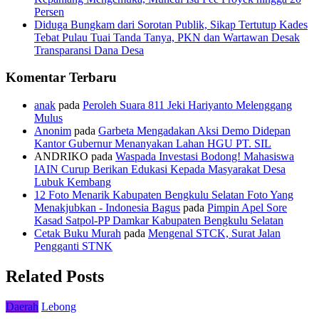
Persen
Diduga Bungkam dari Sorotan Publik, Sikap Tertutup Kades
Tebat Pulau Tuai Tanda Tanya, PKN dan Wartawan Desak
Transparansi Dana Desa
Komentar Terbaru
anak
pada
Peroleh Suara 811 Jeki Hariyanto Melenggang
Mulus
Anonim
pada
Garbeta Mengadakan Aksi Demo Didepan
Kantor Gubernur Menanyakan Lahan HGU PT. SIL
ANDRIKO
pada
Waspada Investasi Bodong! Mahasiswa
IAIN Curup Berikan Edukasi Kepada Masyarakat Desa
Lubuk Kembang
12 Foto Menarik Kabupaten Bengkulu Selatan Foto Yang
Menakjubkan - Indonesia Bagus
pada
Pimpin Apel Sore
Kasad Satpol-PP Damkar Kabupaten Bengkulu Selatan
Cetak Buku Murah
pada
Mengenal STCK, Surat Jalan
Pengganti STNK
Related Posts
Daerah
Lebong