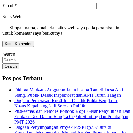
Email
*
Situs Web
Simpan nama, email, dan situs web saya pada peramban ini
untuk komentar saya berikutnya.
Search
Search
Pos-pos Terbaru
Diduga Mark-up Anggaran Jalan Usaha Tani di Desa Ajai
Siang, Publik Desak Inspektorat dan APH Turun Tangan
Dugaan Pemerasan Rp60 Juta Disidik Polda Bengkulu,
Kasus Kepahiang Jadi Sorotan Publik
Puskesmas dan Pemdes Pondok Kopi Gelar Penyuluhan Dan
Edukasi Gizi Dalam Rangka Cegah Stunting dan Pembagian
PMT 2026
Dugaan Penyimpangan Proyek P2SP Rp757 Juta di
Kepahiang Mengemuka, Muncul Isu Fee Proyek hingga 20