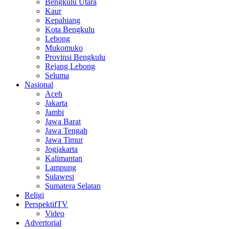
Bengkulu Utara
Kaur
Kepahiang
Kota Bengkulu
Lebong
Mukomuko
Provinsi Bengkulu
Rejang Lebong
Seluma
Nasional
Aceh
Jakarta
Jambi
Jawa Barat
Jawa Tengah
Jawa Timur
Jogjakarta
Kalimantan
Lampung
Sulawesi
Sumatera Selatan
Religi
PerspektifTV
Video
Advertorial