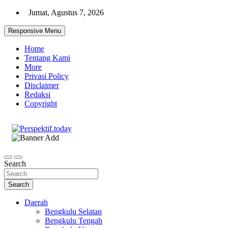
Skip
Jumat, Agustus 7, 2026
to
content
Responsive Menu
Home
Tentang Kami
More
Privasi Policy
Disclaimer
Redaksi
Copyright
Ispiratif Profesional Independen
Perspektif.today
Search
Search
Daerah
Bengkulu Selatan
Bengkulu Tengah