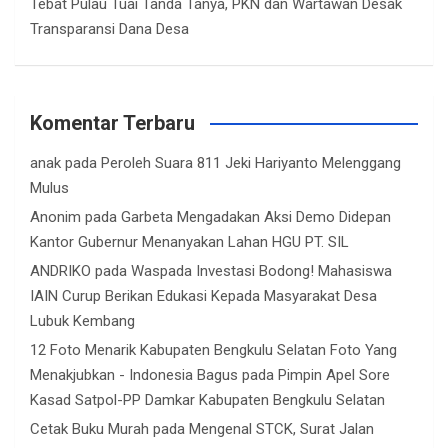
Tebat Pulau Tuai Tanda Tanya, PKN dan Wartawan Desak
Transparansi Dana Desa
Komentar Terbaru
anak
pada
Peroleh Suara 811 Jeki Hariyanto Melenggang
Mulus
Anonim
pada
Garbeta Mengadakan Aksi Demo Didepan
Kantor Gubernur Menanyakan Lahan HGU PT. SIL
ANDRIKO
pada
Waspada Investasi Bodong! Mahasiswa
IAIN Curup Berikan Edukasi Kepada Masyarakat Desa
Lubuk Kembang
12 Foto Menarik Kabupaten Bengkulu Selatan Foto Yang
Menakjubkan - Indonesia Bagus
pada
Pimpin Apel Sore
Kasad Satpol-PP Damkar Kabupaten Bengkulu Selatan
Cetak Buku Murah
pada
Mengenal STCK, Surat Jalan