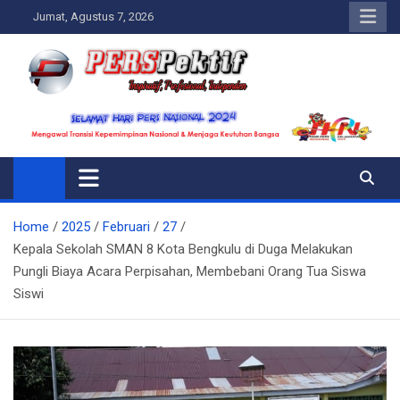
Skip
Jumat, Agustus 7, 2026
to
content
Perspektif.today
Ispiratif Profesional Independen
Home
2025
Februari
27
Kepala Sekolah SMAN 8 Kota Bengkulu di Duga Melakukan
Pungli Biaya Acara Perpisahan, Membebani Orang Tua Siswa
Siswi