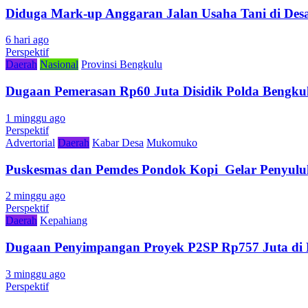
Diduga Mark-up Anggaran Jalan Usaha Tani di Desa
6 hari ago
Perspektif
Daerah
Nasional
Provinsi Bengkulu
Dugaan Pemerasan Rp60 Juta Disidik Polda Bengkul
1 minggu ago
Perspektif
Advertorial
Daerah
Kabar Desa
Mukomuko
Puskesmas dan Pemdes Pondok Kopi Gelar Penyulu
2 minggu ago
Perspektif
Daerah
Kepahiang
Dugaan Penyimpangan Proyek P2SP Rp757 Juta di 
3 minggu ago
Perspektif