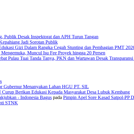
g, Publik Desak Inspektorat dan APH Turun Tangan
epahiang Jadi Sorotan Publik
Edukasi Gizi Dalam Rangka Cegah Stunting dan Pembagian PMT 202
 Mengemuka, Muncul Isu Fee Proyek hingga 20 Persen
Tebat Pulau Tuai Tanda Tanya, PKN dan Wartawan Desak Transparans
s
or Gubernur Menanyakan Lahan HGU PT. SIL
N Curup Berikan Edukasi Kepada Masyarakat Desa Lubuk Kembang
kjubkan - Indonesia Bagus
pada
Pimpin Apel Sore Kasad Satpol-PP 
anti STNK