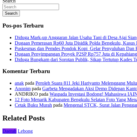
Search
Search
Pos-pos Terbaru
Diduga Mark-up Anggaran Jalan Usaha Tani di Desa Ajai Sian
Dugaan Pemerasan Rp60 Juta Disidik Polda Bengkulu, Kasus K
Puskesmas dan Pemdes Pondok Kopi Gelar Penyuluhan Dan 
Dugaan Penyimpangan Proyek P2SP Rp757 Juta di Kepahiang
Diduga Bungkam dari Sorotan Publik, Sikap Tertutup Kades 
Komentar Terbaru
anak
pada
Peroleh Suara 811 Jeki Hariyanto Melenggang Mulu
Anonim
pada
Garbeta Mengadakan Aksi Demo Didepan Kant
ANDRIKO
pada
Waspada Investasi Bodong! Mahasiswa IAI
12 Foto Menarik Kabupaten Bengkulu Selatan Foto Yang Mena
Cetak Buku Murah
pada
Mengenal STCK, Surat Jalan Pengg
Related Posts
Daerah
Lebong