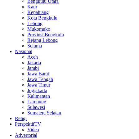
Bengkulu Utara
Kaur
Kepahiang
Kota Bengkulu
Lebong
Mukomuko
Provinsi Bengkulu
Rejang Lebong
Seluma
Nasional
Aceh
Jakarta
Jambi
Jawa Barat
Jawa Tengah
Jawa Timur
Jogjakarta
Kalimantan
Lampung
Sulawesi
Sumatera Selatan
Religi
PerspektifTV
Video
Advertorial