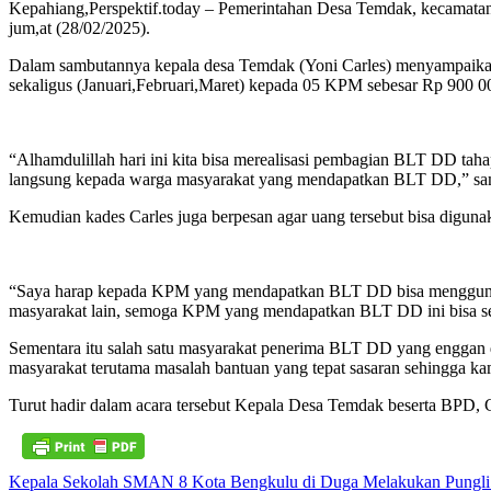
Kepahiang,Perspektif.today – Pemerintahan Desa Temdak, kecamata
jum,at (28/02/2025).
Dalam sambutannya kepala desa Temdak (Yoni Carles) menyampaikan ra
sekaligus (Januari,Februari,Maret) kepada 05 KPM sebesar Rp 900 0
“Alhamdulillah hari ini kita bisa merealisasi pembagian BLT DD taha
langsung kepada warga masyarakat yang mendapatkan BLT DD,” sam
Kemudian kades Carles juga berpesan agar uang tersebut bisa digunak
“Saya harap kepada KPM yang mendapatkan BLT DD bisa menggunakan 
masyarakat lain, semoga KPM yang mendapatkan BLT DD ini bisa se
Sementara itu salah satu masyarakat penerima BLT DD yang enggan 
masyarakat terutama masalah bantuan yang tepat sasaran sehingga kam
Turut hadir dalam acara tersebut Kepala Desa Temdak beserta BPD,
Navigasi
Kepala Sekolah SMAN 8 Kota Bengkulu di Duga Melakukan Pungli 