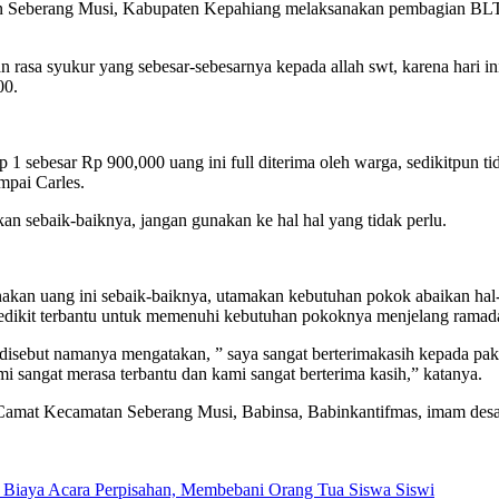
n Seberang Musi, Kabupaten Kepahiang melaksanakan pembagian BLT 
sa syukur yang sebesar-sebesarnya kepada allah swt, karena hari ini
00.
p 1 sebesar Rp 900,000 uang ini full diterima oleh warga, sedikitpun
pai Carles.
an sebaik-baiknya, jangan gunakan ke hal hal yang tidak perlu.
uang ini sebaik-baiknya, utamakan kebutuhan pokok abaikan hal-hal 
dikit terbantu untuk memenuhi kebutuhan pokoknya menjelang ramada
disebut namanya mengatakan, ” saya sangat berterimakasih kepada pak
i sangat merasa terbantu dan kami sangat berterima kasih,” katanya.
 Camat Kecamatan Seberang Musi, Babinsa, Babinkantifmas, imam des
Biaya Acara Perpisahan, Membebani Orang Tua Siswa Siswi