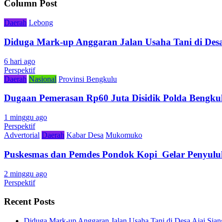
Column Post
Daerah
Lebong
Diduga Mark-up Anggaran Jalan Usaha Tani di Desa
6 hari ago
Perspektif
Daerah
Nasional
Provinsi Bengkulu
Dugaan Pemerasan Rp60 Juta Disidik Polda Bengkul
1 minggu ago
Perspektif
Advertorial
Daerah
Kabar Desa
Mukomuko
Puskesmas dan Pemdes Pondok Kopi Gelar Penyulu
2 minggu ago
Perspektif
Recent Posts
Diduga Mark-up Anggaran Jalan Usaha Tani di Desa Ajai Sian