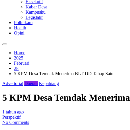
Eksekutif
Kabar Desa
Kampusku
Legislatif
Polhukam
Health
Opini
Home
2025
Februari
28
5 KPM Desa Temdak Menerima BLT DD Tahap Satu.
Advertorial
Daerah
Kepahiang
5 KPM Desa Temdak Menerima 
1 tahun ago
Perspektif
No Comments