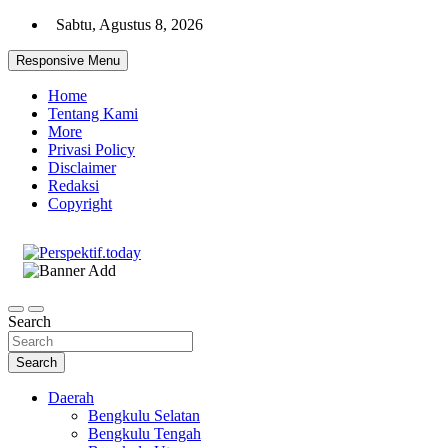
Skip
Sabtu, Agustus 8, 2026
to
content
Responsive Menu
Home
Tentang Kami
More
Privasi Policy
Disclaimer
Redaksi
Copyright
Ispiratif Profesional Independen
Perspektif.today
Search
Search
Daerah
Bengkulu Selatan
Bengkulu Tengah