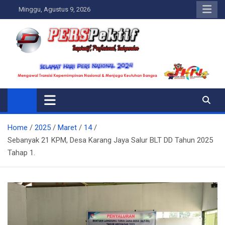
Skip
Minggu, Agustus 9, 2026
to
content
Perspektif.today
Ispiratif Profesional Independen
Home
2025
Maret
14
Sebanyak 21 KPM, Desa Karang Jaya Salur BLT DD Tahun 2025
Tahap 1.