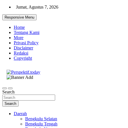
Skip
Jumat, Agustus 7, 2026
to
content
Responsive Menu
Home
Tentang Kami
More
Privasi Policy
Disclaimer
Redaksi
Copyright
Ispiratif Profesional Independen
Perspektif.today
Search
Search
Daerah
Bengkulu Selatan
Bengkulu Tengah