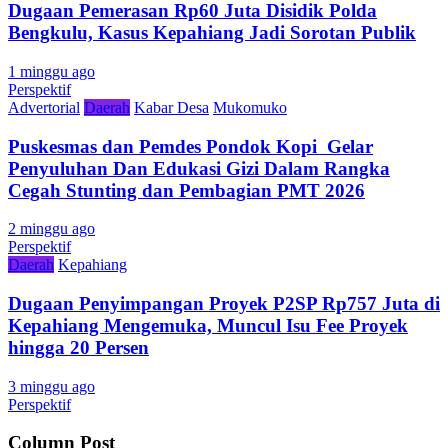
Dugaan Pemerasan Rp60 Juta Disidik Polda
Bengkulu, Kasus Kepahiang Jadi Sorotan Publik
1 minggu ago
Perspektif
Advertorial
Daerah
Kabar Desa
Mukomuko
Puskesmas dan Pemdes Pondok Kopi Gelar
Penyuluhan Dan Edukasi Gizi Dalam Rangka
Cegah Stunting dan Pembagian PMT 2026
2 minggu ago
Perspektif
Daerah
Kepahiang
Dugaan Penyimpangan Proyek P2SP Rp757 Juta di
Kepahiang Mengemuka, Muncul Isu Fee Proyek
hingga 20 Persen
3 minggu ago
Perspektif
Column Post