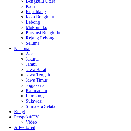
Bengkulu Utara
Kaur
Kepahiang
Kota Bengkulu
Lebong
Mukomuko
Provinsi Bengkulu
Rejang Lebong
Seluma
Nasional
Aceh
Jakarta
Jambi
Jawa Barat
Jawa Tengah
Jawa Timur
Jogjakarta
Kalimantan
Lampung
Sulawesi
Sumatera Selatan
Religi
PerspektifTV
Video
Advertorial