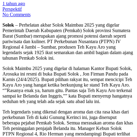
1 tahun ago
Perspektif
No Comments
Solok
– Perhelatan akbar Solok Maimbau 2025 yang digelar
Pemerintah Daerah Kabupaten (Pemkab) Solok provinsi Sumatera
Barat (Sumbar) merupakan ajang promosi potensi daerah seperti
pariwisata dan kuliner. PT Perkebunan Nusantara (PTPN) IV
Regional 4 Jambi – Sumbar, produsen Teh Kayu Aro yang
legendaris sejak 1925 ikut semarakan dan ambil bagian dalam ajang
tahunan Pemkab Solok ini.
Solok Maimbu 2025 yang digelar di halaman Kantor Bupati Solok,
Arosuka ini resmi di buka Bupati Solok , Jon Firman Pandu pada
Kamis (24/4/2025). Bupati pilihan rakyat itu, sempat mencicipi Teh
Kayu Aro yang hangat ketika berkunjung ke stand Teh Kayu Aro.
“”Rasanya enak ya, harum gitu. Pantas saja Teh Kayu Aro terkenal
sampai ke Belanda dan Inggris,”” kata Bupati menyerup hangatnya
seduhan teh yang telah ada sejak satu abad lalu ini.
Teh legendaris yang dikenal dengan aroma dan cita rasa khas dari
perkebunan Teh di kaki Gunung Kerinci ini, juga diseruput
beberapa pejabat Pemkab Solok. Semua merasakan aroma dan khas
Teh peninggalan penjajah Belanda itu. Manager Kebun Solok
PTPN Regional 4, Rio Herman yang mendampingi Bupati terlihat