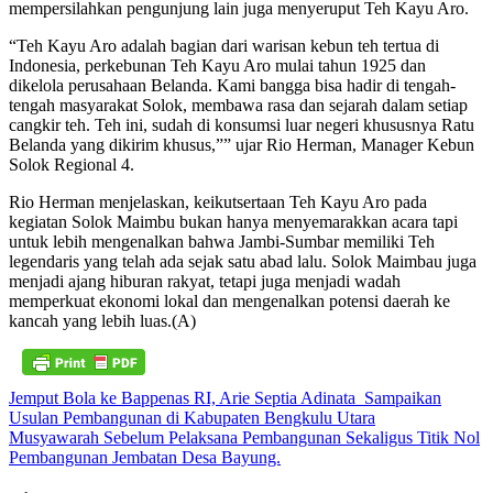
mempersilahkan pengunjung lain juga menyeruput Teh Kayu Aro.
“Teh Kayu Aro adalah bagian dari warisan kebun teh tertua di
Indonesia, perkebunan Teh Kayu Aro mulai tahun 1925 dan
dikelola perusahaan Belanda. Kami bangga bisa hadir di tengah-
tengah masyarakat Solok, membawa rasa dan sejarah dalam setiap
cangkir teh. Teh ini, sudah di konsumsi luar negeri khususnya Ratu
Belanda yang dikirim khusus,”” ujar Rio Herman, Manager Kebun
Solok Regional 4.
Rio Herman menjelaskan, keikutsertaan Teh Kayu Aro pada
kegiatan Solok Maimbu bukan hanya menyemarakkan acara tapi
untuk lebih mengenalkan bahwa Jambi-Sumbar memiliki Teh
legendaris yang telah ada sejak satu abad lalu. Solok Maimbau juga
menjadi ajang hiburan rakyat, tetapi juga menjadi wadah
memperkuat ekonomi lokal dan mengenalkan potensi daerah ke
kancah yang lebih luas.(A)
Navigasi
Jemput Bola ke Bappenas RI, Arie Septia Adinata Sampaikan
Usulan Pembangunan di Kabupaten Bengkulu Utara
pos
Musyawarah Sebelum Pelaksana Pembangunan Sekaligus Titik Nol
Pembangunan Jembatan Desa Bayung.