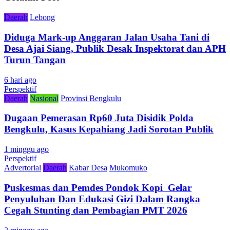
Daerah
Lebong
Diduga Mark-up Anggaran Jalan Usaha Tani di
Desa Ajai Siang, Publik Desak Inspektorat dan APH
Turun Tangan
6 hari ago
Perspektif
Daerah
Nasional
Provinsi Bengkulu
Dugaan Pemerasan Rp60 Juta Disidik Polda
Bengkulu, Kasus Kepahiang Jadi Sorotan Publik
1 minggu ago
Perspektif
Advertorial
Daerah
Kabar Desa
Mukomuko
Puskesmas dan Pemdes Pondok Kopi Gelar
Penyuluhan Dan Edukasi Gizi Dalam Rangka
Cegah Stunting dan Pembagian PMT 2026