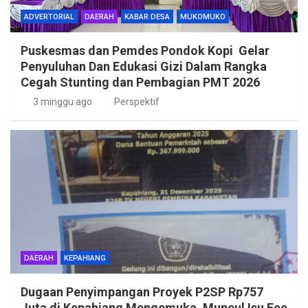
ADVERTORIAL
DAERAH
KABAR DESA
MUKOMUKO
Puskesmas dan Pemdes Pondok Kopi Gelar
Penyuluhan Dan Edukasi Gizi Dalam Rangka
Cegah Stunting dan Pembagian PMT 2026
3 minggu ago
Perspektif
DAERAH
KEPAHIANG
Dugaan Penyimpangan Proyek P2SP Rp757
Juta di Kepahiang Mengemuka, Muncul Isu Fee