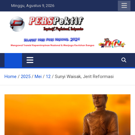
Skip
Minggu, Agustus 9, 2026
to
content
Perspektif.today
Ispiratif Profesional Independen
Home
2025
Mei
12
Sunyi Waisak, Jerit Reformasi