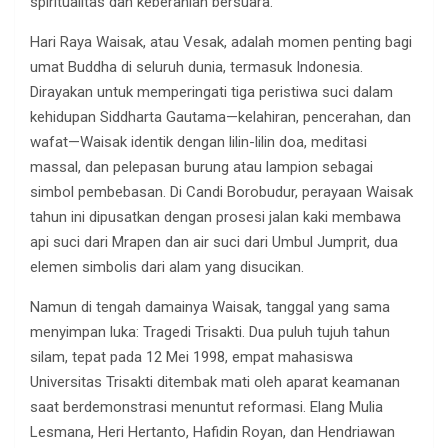
spiritualitas dan keberanian bersuara.
Hari Raya Waisak, atau Vesak, adalah momen penting bagi
umat Buddha di seluruh dunia, termasuk Indonesia.
Dirayakan untuk memperingati tiga peristiwa suci dalam
kehidupan Siddharta Gautama—kelahiran, pencerahan, dan
wafat—Waisak identik dengan lilin-lilin doa, meditasi
massal, dan pelepasan burung atau lampion sebagai
simbol pembebasan. Di Candi Borobudur, perayaan Waisak
tahun ini dipusatkan dengan prosesi jalan kaki membawa
api suci dari Mrapen dan air suci dari Umbul Jumprit, dua
elemen simbolis dari alam yang disucikan.
Namun di tengah damainya Waisak, tanggal yang sama
menyimpan luka: Tragedi Trisakti. Dua puluh tujuh tahun
silam, tepat pada 12 Mei 1998, empat mahasiswa
Universitas Trisakti ditembak mati oleh aparat keamanan
saat berdemonstrasi menuntut reformasi. Elang Mulia
Lesmana, Heri Hertanto, Hafidin Royan, dan Hendriawan