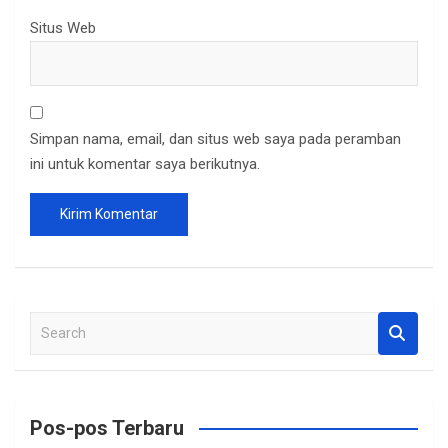
Situs Web
Simpan nama, email, dan situs web saya pada peramban
ini untuk komentar saya berikutnya.
S
e
a
r
c
Pos-pos Terbaru