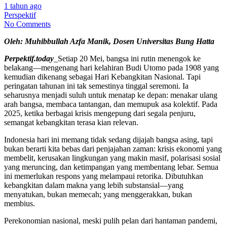
1 tahun ago
Perspektif
No Comments
Oleh: Muhibbullah Azfa Manik, Dosen Universitas Bung Hatta
Perpektif.today
_Setiap 20 Mei, bangsa ini rutin menengok ke
belakang—mengenang hari kelahiran Budi Utomo pada 1908 yang
kemudian dikenang sebagai Hari Kebangkitan Nasional. Tapi
peringatan tahunan ini tak semestinya tinggal seremoni. Ia
seharusnya menjadi suluh untuk menatap ke depan: menakar ulang
arah bangsa, membaca tantangan, dan memupuk asa kolektif. Pada
2025, ketika berbagai krisis mengepung dari segala penjuru,
semangat kebangkitan terasa kian relevan.
Indonesia hari ini memang tidak sedang dijajah bangsa asing, tapi
bukan berarti kita bebas dari penjajahan zaman: krisis ekonomi yang
membelit, kerusakan lingkungan yang makin masif, polarisasi sosial
yang meruncing, dan ketimpangan yang membentang lebar. Semua
ini memerlukan respons yang melampaui retorika. Dibutuhkan
kebangkitan dalam makna yang lebih substansial—yang
menyatukan, bukan memecah; yang menggerakkan, bukan
membius.
Perekonomian nasional, meski pulih pelan dari hantaman pandemi,