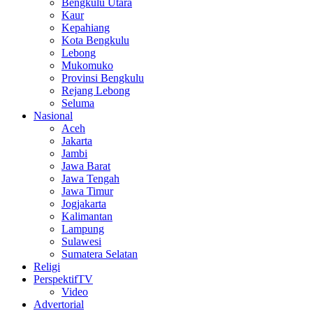
Bengkulu Utara
Kaur
Kepahiang
Kota Bengkulu
Lebong
Mukomuko
Provinsi Bengkulu
Rejang Lebong
Seluma
Nasional
Aceh
Jakarta
Jambi
Jawa Barat
Jawa Tengah
Jawa Timur
Jogjakarta
Kalimantan
Lampung
Sulawesi
Sumatera Selatan
Religi
PerspektifTV
Video
Advertorial