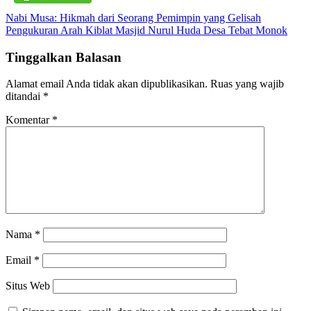
Navigasi
Nabi Musa: Hikmah dari Seorang Pemimpin yang Gelisah
Pengukuran Arah Kiblat Masjid Nurul Huda Desa Tebat Monok
pos
Tinggalkan Balasan
Alamat email Anda tidak akan dipublikasikan.
Ruas yang wajib
ditandai
*
Komentar
*
Nama
*
Email
*
Situs Web