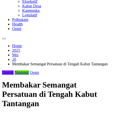
Eksekutif
Kabar Desa
Kampusku
Legislatif
Polhukam
Health
Opini
Home
2025
Mei
20
Membakar Semangat Persatuan di Tengah Kabut Tantangan
Daerah
Nasional
Opini
Membakar Semangat
Persatuan di Tengah Kabut
Tantangan