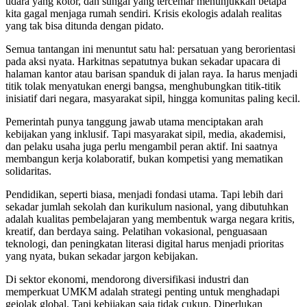
udara yang kotor, dan sungai yang tercemar menunjukkan betapa
kita gagal menjaga rumah sendiri. Krisis ekologis adalah realitas
yang tak bisa ditunda dengan pidato.
Semua tantangan ini menuntut satu hal: persatuan yang berorientasi
pada aksi nyata. Harkitnas sepatutnya bukan sekadar upacara di
halaman kantor atau barisan spanduk di jalan raya. Ia harus menjadi
titik tolak menyatukan energi bangsa, menghubungkan titik-titik
inisiatif dari negara, masyarakat sipil, hingga komunitas paling kecil.
Pemerintah punya tanggung jawab utama menciptakan arah
kebijakan yang inklusif. Tapi masyarakat sipil, media, akademisi,
dan pelaku usaha juga perlu mengambil peran aktif. Ini saatnya
membangun kerja kolaboratif, bukan kompetisi yang mematikan
solidaritas.
Pendidikan, seperti biasa, menjadi fondasi utama. Tapi lebih dari
sekadar jumlah sekolah dan kurikulum nasional, yang dibutuhkan
adalah kualitas pembelajaran yang membentuk warga negara kritis,
kreatif, dan berdaya saing. Pelatihan vokasional, penguasaan
teknologi, dan peningkatan literasi digital harus menjadi prioritas
yang nyata, bukan sekadar jargon kebijakan.
Di sektor ekonomi, mendorong diversifikasi industri dan
memperkuat UMKM adalah strategi penting untuk menghadapi
gejolak global. Tapi kebijakan saja tidak cukup. Diperlukan