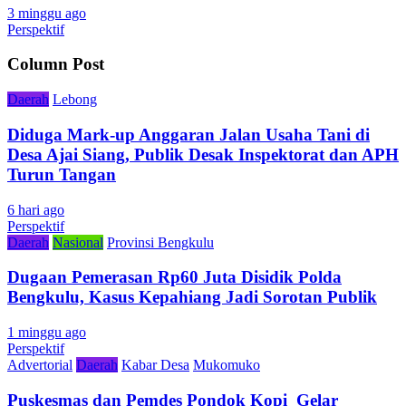
3 minggu ago
Perspektif
Column Post
Daerah
Lebong
Diduga Mark-up Anggaran Jalan Usaha Tani di
Desa Ajai Siang, Publik Desak Inspektorat dan APH
Turun Tangan
6 hari ago
Perspektif
Daerah
Nasional
Provinsi Bengkulu
Dugaan Pemerasan Rp60 Juta Disidik Polda
Bengkulu, Kasus Kepahiang Jadi Sorotan Publik
1 minggu ago
Perspektif
Advertorial
Daerah
Kabar Desa
Mukomuko
Puskesmas dan Pemdes Pondok Kopi Gelar