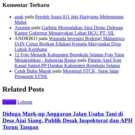
Komentar Terbaru
anak
pada
Peroleh Suara 811 Jeki Hariyanto Melenggang
Mulus
Anonim
pada
Garbeta Mengadakan Aksi Demo Didepan
Kantor Gubernur Menanyakan Lahan HGU PT. SIL
ANDRIKO
pada
Waspada Investasi Bodong! Mahasiswa
IAIN Curup Berikan Edukasi Kepada Masyarakat Desa
Lubuk Kembang
12 Foto Menarik Kabupaten Bengkulu Selatan Foto Yang
Menakjubkan - Indonesia Bagus
pada
Pimpin Apel Sore
Kasad Satpol-PP Damkar Kabupaten Bengkulu Selatan
Cetak Buku Murah
pada
Mengenal STCK, Surat Jalan
Pengganti STNK
Related Posts
Daerah
Lebong
Diduga Mark-up Anggaran Jalan Usaha Tani di
Desa Ajai Siang, Publik Desak Inspektorat dan APH
Turun Tangan