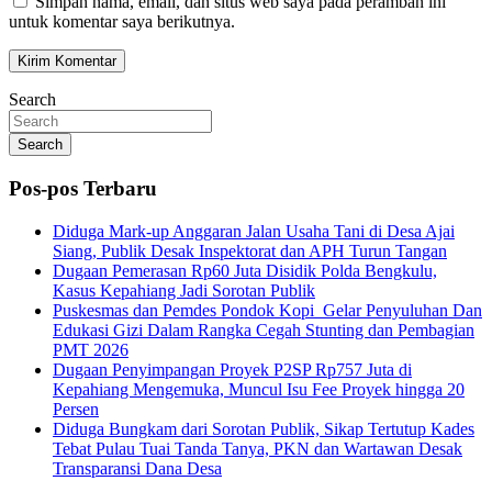
Simpan nama, email, dan situs web saya pada peramban ini
untuk komentar saya berikutnya.
Search
Search
Pos-pos Terbaru
Diduga Mark-up Anggaran Jalan Usaha Tani di Desa Ajai
Siang, Publik Desak Inspektorat dan APH Turun Tangan
Dugaan Pemerasan Rp60 Juta Disidik Polda Bengkulu,
Kasus Kepahiang Jadi Sorotan Publik
Puskesmas dan Pemdes Pondok Kopi Gelar Penyuluhan Dan
Edukasi Gizi Dalam Rangka Cegah Stunting dan Pembagian
PMT 2026
Dugaan Penyimpangan Proyek P2SP Rp757 Juta di
Kepahiang Mengemuka, Muncul Isu Fee Proyek hingga 20
Persen
Diduga Bungkam dari Sorotan Publik, Sikap Tertutup Kades
Tebat Pulau Tuai Tanda Tanya, PKN dan Wartawan Desak
Transparansi Dana Desa