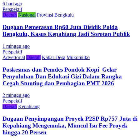
6 hari ago
Perspektif
Daerah
Nasional
Provinsi Bengkulu
Dugaan Pemerasan Rp60 Juta Disidik Polda
Bengkulu, Kasus Kepahiang Jadi Sorotan Publik
1 minggu ago
Perspektif
Advertorial
Daerah
Kabar Desa
Mukomuko
Puskesmas dan Pemdes Pondok Kopi Gelar
Penyuluhan Dan Edukasi Gizi Dalam Rangka
Cegah Stunting dan Pembagian PMT 2026
2 minggu ago
Perspektif
Daerah
Kepahiang
Dugaan Penyimpangan Proyek P2SP Rp757 Juta di
Kepahiang Mengemuka, Muncul Isu Fee Proyek
hingga 20 Persen