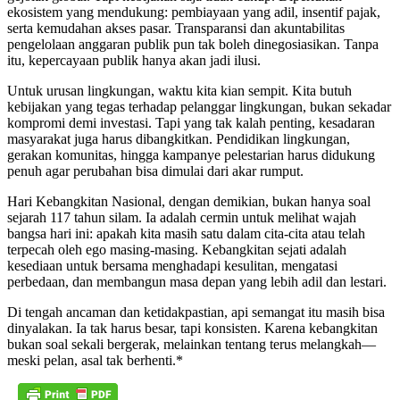
ekosistem yang mendukung: pembiayaan yang adil, insentif pajak,
serta kemudahan akses pasar. Transparansi dan akuntabilitas
pengelolaan anggaran publik pun tak boleh dinegosiasikan. Tanpa
itu, kepercayaan publik hanya akan jadi ilusi.
Untuk urusan lingkungan, waktu kita kian sempit. Kita butuh
kebijakan yang tegas terhadap pelanggar lingkungan, bukan sekadar
kompromi demi investasi. Tapi yang tak kalah penting, kesadaran
masyarakat juga harus dibangkitkan. Pendidikan lingkungan,
gerakan komunitas, hingga kampanye pelestarian harus didukung
penuh agar perubahan bisa dimulai dari akar rumput.
Hari Kebangkitan Nasional, dengan demikian, bukan hanya soal
sejarah 117 tahun silam. Ia adalah cermin untuk melihat wajah
bangsa hari ini: apakah kita masih satu dalam cita-cita atau telah
terpecah oleh ego masing-masing. Kebangkitan sejati adalah
kesediaan untuk bersama menghadapi kesulitan, mengatasi
perbedaan, dan membangun masa depan yang lebih adil dan lestari.
Di tengah ancaman dan ketidakpastian, api semangat itu masih bisa
dinyalakan. Ia tak harus besar, tapi konsisten. Karena kebangkitan
bukan soal sekali bergerak, melainkan tentang terus melangkah—
meski pelan, asal tak berhenti.*