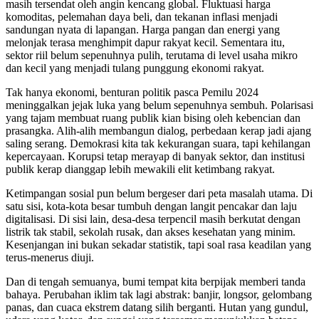
masih tersendat oleh angin kencang global. Fluktuasi harga
komoditas, pelemahan daya beli, dan tekanan inflasi menjadi
sandungan nyata di lapangan. Harga pangan dan energi yang
melonjak terasa menghimpit dapur rakyat kecil. Sementara itu,
sektor riil belum sepenuhnya pulih, terutama di level usaha mikro
dan kecil yang menjadi tulang punggung ekonomi rakyat.
Tak hanya ekonomi, benturan politik pasca Pemilu 2024
meninggalkan jejak luka yang belum sepenuhnya sembuh. Polarisasi
yang tajam membuat ruang publik kian bising oleh kebencian dan
prasangka. Alih-alih membangun dialog, perbedaan kerap jadi ajang
saling serang. Demokrasi kita tak kekurangan suara, tapi kehilangan
kepercayaan. Korupsi tetap merayap di banyak sektor, dan institusi
publik kerap dianggap lebih mewakili elit ketimbang rakyat.
Ketimpangan sosial pun belum bergeser dari peta masalah utama. Di
satu sisi, kota-kota besar tumbuh dengan langit pencakar dan laju
digitalisasi. Di sisi lain, desa-desa terpencil masih berkutat dengan
listrik tak stabil, sekolah rusak, dan akses kesehatan yang minim.
Kesenjangan ini bukan sekadar statistik, tapi soal rasa keadilan yang
terus-menerus diuji.
Dan di tengah semuanya, bumi tempat kita berpijak memberi tanda
bahaya. Perubahan iklim tak lagi abstrak: banjir, longsor, gelombang
panas, dan cuaca ekstrem datang silih berganti. Hutan yang gundul,