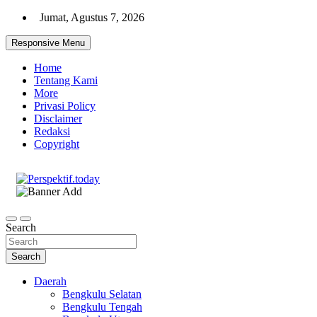
Skip
Jumat, Agustus 7, 2026
to
content
Responsive Menu
Home
Tentang Kami
More
Privasi Policy
Disclaimer
Redaksi
Copyright
Ispiratif Profesional Independen
Perspektif.today
Search
Search
Daerah
Bengkulu Selatan
Bengkulu Tengah