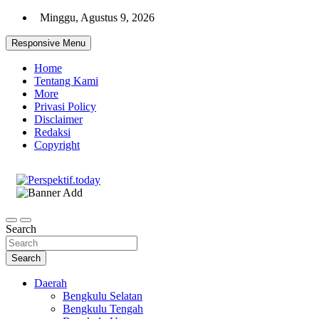
Skip
Minggu, Agustus 9, 2026
to
content
Responsive Menu
Home
Tentang Kami
More
Privasi Policy
Disclaimer
Redaksi
Copyright
Ispiratif Profesional Independen
Perspektif.today
Search
Search
Daerah
Bengkulu Selatan
Bengkulu Tengah