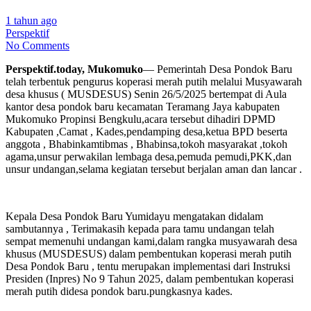
1 tahun ago
Perspektif
No Comments
Perspektif.today, Mukomuko
— Pemerintah Desa Pondok Baru
telah terbentuk pengurus koperasi merah putih melalui Musyawarah
desa khusus ( MUSDESUS) Senin 26/5/2025 bertempat di Aula
kantor desa pondok baru kecamatan Teramang Jaya kabupaten
Mukomuko Propinsi Bengkulu,acara tersebut dihadiri DPMD
Kabupaten ,Camat , Kades,pendamping desa,ketua BPD beserta
anggota , Bhabinkamtibmas , Bhabinsa,tokoh masyarakat ,tokoh
agama,unsur perwakilan lembaga desa,pemuda pemudi,PKK,dan
unsur undangan,selama kegiatan tersebut berjalan aman dan lancar .
Kepala Desa Pondok Baru Yumidayu mengatakan didalam
sambutannya , Terimakasih kepada para tamu undangan telah
sempat memenuhi undangan kami,dalam rangka musyawarah desa
khusus (MUSDESUS) dalam pembentukan koperasi merah putih
Desa Pondok Baru , tentu merupakan implementasi dari Instruksi
Presiden (Inpres) No 9 Tahun 2025, dalam pembentukan koperasi
merah putih didesa pondok baru.pungkasnya kades.