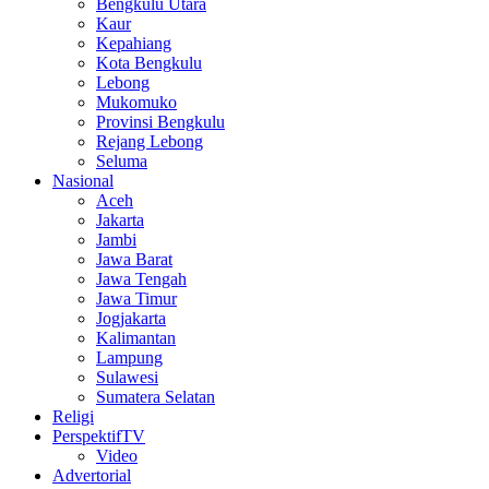
Bengkulu Utara
Kaur
Kepahiang
Kota Bengkulu
Lebong
Mukomuko
Provinsi Bengkulu
Rejang Lebong
Seluma
Nasional
Aceh
Jakarta
Jambi
Jawa Barat
Jawa Tengah
Jawa Timur
Jogjakarta
Kalimantan
Lampung
Sulawesi
Sumatera Selatan
Religi
PerspektifTV
Video
Advertorial