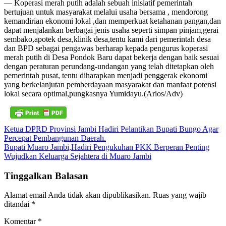
— Koperasi merah putih adalah sebuah inisiatif pemerintah
bertujuan untuk masyarakat melalui usaha bersama , mendorong
kemandirian ekonomi lokal ,dan memperkuat ketahanan pangan,dan
dapat menjalankan berbagai jenis usaha seperti simpan pinjam,gerai
sembako,apotek desa,klinik desa,tentu kami dari pemerintah desa
dan BPD sebagai pengawas berharap kepada pengurus koperasi
merah putih di Desa Pondok Baru dapat bekerja dengan baik sesuai
dengan peraturan perundang-undangan yang telah ditetapkan oleh
pemerintah pusat, tentu diharapkan menjadi penggerak ekonomi
yang berkelanjutan pemberdayaan masyarakat dan manfaat potensi
lokal secara optimal,pungkasnya Yumidayu.(Arios/Adv)
Navigasi
Ketua DPRD Provinsi Jambi Hadiri Pelantikan Bupati Bungo Agar
Percepat Pembangunan Daerah.
pos
Bupati Muaro Jambi,Hadiri Pengukuhan PKK Berperan Penting
Wujudkan Keluarga Sejahtera di Muaro Jambi
Tinggalkan Balasan
Alamat email Anda tidak akan dipublikasikan.
Ruas yang wajib
ditandai
*
Komentar
*