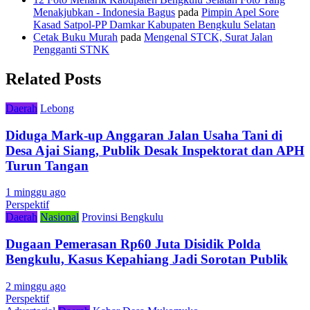
Menakjubkan - Indonesia Bagus
pada
Pimpin Apel Sore
Kasad Satpol-PP Damkar Kabupaten Bengkulu Selatan
Cetak Buku Murah
pada
Mengenal STCK, Surat Jalan
Pengganti STNK
Related Posts
Daerah
Lebong
Diduga Mark-up Anggaran Jalan Usaha Tani di
Desa Ajai Siang, Publik Desak Inspektorat dan APH
Turun Tangan
1 minggu ago
Perspektif
Daerah
Nasional
Provinsi Bengkulu
Dugaan Pemerasan Rp60 Juta Disidik Polda
Bengkulu, Kasus Kepahiang Jadi Sorotan Publik
2 minggu ago
Perspektif