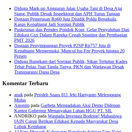
Diduga Mark-up Anggaran Jalan Usaha Tani di Desa Ajai
Siang, Publik Desak Inspektorat dan APH Turun Tangan
Dugaan Pemerasan Rp60 Juta Disidik Polda Bengkulu,
Kasus Kepahiang Jadi Sorotan Publik
Puskesmas dan Pemdes Pondok Kopi Gelar Penyuluhan Dan
Edukasi Gizi Dalam Rangka Cegah Stunting dan Pembagian
PMT 2026
Dugaan Penyimpangan Proyek P2SP Rp757 Juta di
Kepahiang Mengemuka, Muncul Isu Fee Proyek hingga 20
Persen
Diduga Bungkam dari Sorotan Publik, Sikap Tertutup Kades
Tebat Pulau Tuai Tanda Tanya, PKN dan Wartawan Desak
Transparansi Dana Desa
Komentar Terbaru
anak
pada
Peroleh Suara 811 Jeki Hariyanto Melenggang
Mulus
Anonim
pada
Garbeta Mengadakan Aksi Demo Didepan
Kantor Gubernur Menanyakan Lahan HGU PT. SIL
ANDRIKO
pada
Waspada Investasi Bodong! Mahasiswa
IAIN Curup Berikan Edukasi Kepada Masyarakat Desa
Lubuk Kembang
12 Foto Menarik Kabupaten Bengkulu Selatan Foto Yang