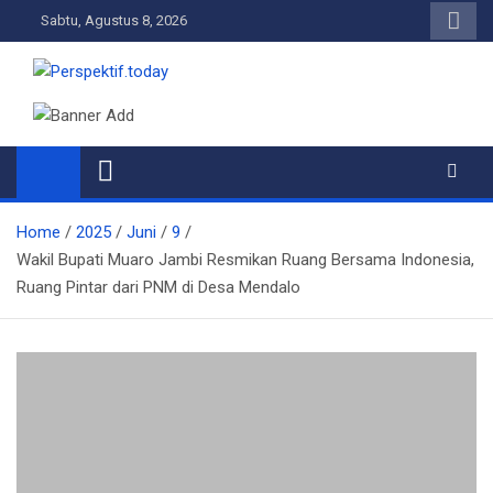
Skip
Sabtu, Agustus 8, 2026
to
content
Perspektif.today
Ispiratif Profesional Independen
Home
2025
Juni
9
Wakil Bupati Muaro Jambi Resmikan Ruang Bersama Indonesia,
Ruang Pintar dari PNM di Desa Mendalo