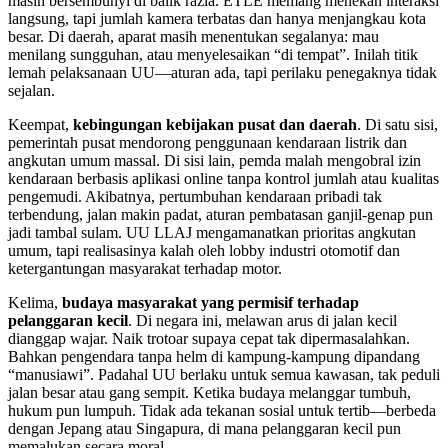
masih bersembunyi di balik razia. ETLE memang menekan interaksi
langsung, tapi jumlah kamera terbatas dan hanya menjangkau kota
besar. Di daerah, aparat masih menentukan segalanya: mau
menilang sungguhan, atau menyelesaikan “di tempat”. Inilah titik
lemah pelaksanaan UU—aturan ada, tapi perilaku penegaknya tidak
sejalan.
Keempat,
kebingungan kebijakan pusat dan daerah
. Di satu sisi,
pemerintah pusat mendorong penggunaan kendaraan listrik dan
angkutan umum massal. Di sisi lain, pemda malah mengobral izin
kendaraan berbasis aplikasi online tanpa kontrol jumlah atau kualitas
pengemudi. Akibatnya, pertumbuhan kendaraan pribadi tak
terbendung, jalan makin padat, aturan pembatasan ganjil-genap pun
jadi tambal sulam. UU LLAJ mengamanatkan prioritas angkutan
umum, tapi realisasinya kalah oleh lobby industri otomotif dan
ketergantungan masyarakat terhadap motor.
Kelima,
budaya masyarakat yang permisif terhadap
pelanggaran kecil
. Di negara ini, melawan arus di jalan kecil
dianggap wajar. Naik trotoar supaya cepat tak dipermasalahkan.
Bahkan pengendara tanpa helm di kampung-kampung dipandang
“manusiawi”. Padahal UU berlaku untuk semua kawasan, tak peduli
jalan besar atau gang sempit. Ketika budaya melanggar tumbuh,
hukum pun lumpuh. Tidak ada tekanan sosial untuk tertib—berbeda
dengan Jepang atau Singapura, di mana pelanggaran kecil pun
memalukan secara moral.