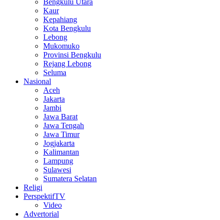
Bengkulu Utara
Kaur
Kepahiang
Kota Bengkulu
Lebong
Mukomuko
Provinsi Bengkulu
Rejang Lebong
Seluma
Nasional
Aceh
Jakarta
Jambi
Jawa Barat
Jawa Tengah
Jawa Timur
Jogjakarta
Kalimantan
Lampung
Sulawesi
Sumatera Selatan
Religi
PerspektifTV
Video
Advertorial