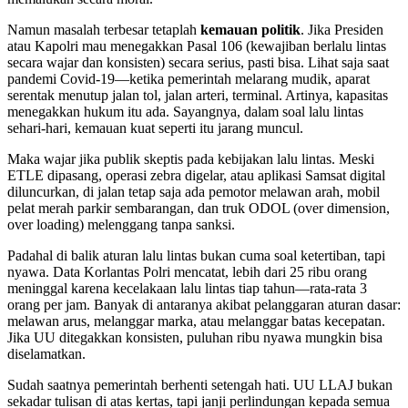
Namun masalah terbesar tetaplah
kemauan politik
. Jika Presiden
atau Kapolri mau menegakkan Pasal 106 (kewajiban berlalu lintas
secara wajar dan konsisten) secara serius, pasti bisa. Lihat saja saat
pandemi Covid-19—ketika pemerintah melarang mudik, aparat
serentak menutup jalan tol, jalan arteri, terminal. Artinya, kapasitas
menegakkan hukum itu ada. Sayangnya, dalam soal lalu lintas
sehari-hari, kemauan kuat seperti itu jarang muncul.
Maka wajar jika publik skeptis pada kebijakan lalu lintas. Meski
ETLE dipasang, operasi zebra digelar, atau aplikasi Samsat digital
diluncurkan, di jalan tetap saja ada pemotor melawan arah, mobil
pelat merah parkir sembarangan, dan truk ODOL (over dimension,
over loading) melenggang tanpa sanksi.
Padahal di balik aturan lalu lintas bukan cuma soal ketertiban, tapi
nyawa. Data Korlantas Polri mencatat, lebih dari 25 ribu orang
meninggal karena kecelakaan lalu lintas tiap tahun—rata-rata 3
orang per jam. Banyak di antaranya akibat pelanggaran aturan dasar:
melawan arus, melanggar marka, atau melanggar batas kecepatan.
Jika UU ditegakkan konsisten, puluhan ribu nyawa mungkin bisa
diselamatkan.
Sudah saatnya pemerintah berhenti setengah hati. UU LLAJ bukan
sekadar tulisan di atas kertas, tapi janji perlindungan kepada semua