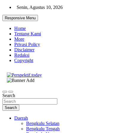
Skip
Senin, Agustus 10, 2026
to
content
Responsive Menu
Home
Tentang Kami
More
Privasi Policy
Disclaimer
Redaksi
Copyright
Ispiratif Profesional Independen
Perspektif.today
Search
Search
Daerah
Bengkulu Selatan
Bengkulu Tengah