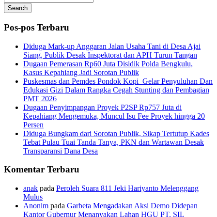
Search
Pos-pos Terbaru
Diduga Mark-up Anggaran Jalan Usaha Tani di Desa Ajai
Siang, Publik Desak Inspektorat dan APH Turun Tangan
Dugaan Pemerasan Rp60 Juta Disidik Polda Bengkulu,
Kasus Kepahiang Jadi Sorotan Publik
Puskesmas dan Pemdes Pondok Kopi Gelar Penyuluhan Dan
Edukasi Gizi Dalam Rangka Cegah Stunting dan Pembagian
PMT 2026
Dugaan Penyimpangan Proyek P2SP Rp757 Juta di
Kepahiang Mengemuka, Muncul Isu Fee Proyek hingga 20
Persen
Diduga Bungkam dari Sorotan Publik, Sikap Tertutup Kades
Tebat Pulau Tuai Tanda Tanya, PKN dan Wartawan Desak
Transparansi Dana Desa
Komentar Terbaru
anak
pada
Peroleh Suara 811 Jeki Hariyanto Melenggang
Mulus
Anonim
pada
Garbeta Mengadakan Aksi Demo Didepan
Kantor Gubernur Menanyakan Lahan HGU PT. SIL