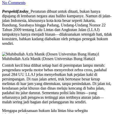
No Comments
Perspektif.today_
Peraturan dibuat untuk ditaati, bukan hanya
dipajang di lembaran negara atau baliho kampanye. Namun di jalan-
jalan Indonesia, khususnya kota-kota besar seperti Jakarta,
Bandung, Surabaya hingga Padang, Undang-Undang Nomor 22
Tahun 2009 tentang Lalu Lintas dan Angkutan Jalan (LLAJ)
tampaknya hanya menjadi hiasan—dilaksanakan setengah hati, tidak
konsisten, bahkan kadang diabaikan oleh petugas penegak hukum
sendiri.
Muhibullah Azfa Manik (Dosen Universitas Bung Hatta)1
Contoh kecil bisa dilihat setiap hari di perempatan lampu merah:
pengendara sepeda motor bebas menyerobot zebra cross, padahal
pasal 284 UU LLAJ jelas menyebutkan hak pejalan kaki di
persimpangan. Di ruas jalan arteri, truk bertonase besar kerap
melintas di luar jam yang ditentukan, tanpa penindakan. Di jalan tol,
kendaraan pelat khusus dan dinas melaju kencang di bahu jalan,
padahal itu jalur darurat. Sementara polisi lalu lintas—yang
seharusnya jadi pengawas tertinggi atas tertibnya aturan jalan—
malah sering jadi bagian dari pelanggaran itu sendiri.
Mengapa pelaksanaan hukum lalu lintas bisa sebegitu