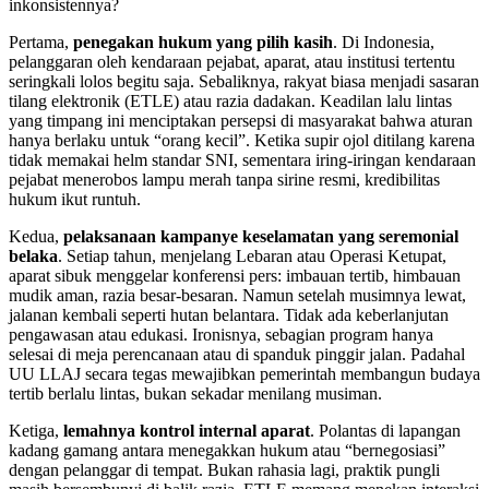
inkonsistennya?
Pertama,
penegakan hukum yang pilih kasih
. Di Indonesia,
pelanggaran oleh kendaraan pejabat, aparat, atau institusi tertentu
seringkali lolos begitu saja. Sebaliknya, rakyat biasa menjadi sasaran
tilang elektronik (ETLE) atau razia dadakan. Keadilan lalu lintas
yang timpang ini menciptakan persepsi di masyarakat bahwa aturan
hanya berlaku untuk “orang kecil”. Ketika supir ojol ditilang karena
tidak memakai helm standar SNI, sementara iring-iringan kendaraan
pejabat menerobos lampu merah tanpa sirine resmi, kredibilitas
hukum ikut runtuh.
Kedua,
pelaksanaan kampanye keselamatan yang seremonial
belaka
. Setiap tahun, menjelang Lebaran atau Operasi Ketupat,
aparat sibuk menggelar konferensi pers: imbauan tertib, himbauan
mudik aman, razia besar-besaran. Namun setelah musimnya lewat,
jalanan kembali seperti hutan belantara. Tidak ada keberlanjutan
pengawasan atau edukasi. Ironisnya, sebagian program hanya
selesai di meja perencanaan atau di spanduk pinggir jalan. Padahal
UU LLAJ secara tegas mewajibkan pemerintah membangun budaya
tertib berlalu lintas, bukan sekadar menilang musiman.
Ketiga,
lemahnya kontrol internal aparat
. Polantas di lapangan
kadang gamang antara menegakkan hukum atau “bernegosiasi”
dengan pelanggar di tempat. Bukan rahasia lagi, praktik pungli