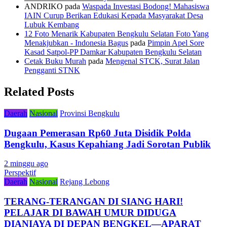
ANDRIKO
pada
Waspada Investasi Bodong! Mahasiswa
IAIN Curup Berikan Edukasi Kepada Masyarakat Desa
Lubuk Kembang
12 Foto Menarik Kabupaten Bengkulu Selatan Foto Yang
Menakjubkan - Indonesia Bagus
pada
Pimpin Apel Sore
Kasad Satpol-PP Damkar Kabupaten Bengkulu Selatan
Cetak Buku Murah
pada
Mengenal STCK, Surat Jalan
Pengganti STNK
Related Posts
Daerah
Nasional
Provinsi Bengkulu
Dugaan Pemerasan Rp60 Juta Disidik Polda
Bengkulu, Kasus Kepahiang Jadi Sorotan Publik
2 minggu ago
Perspektif
Daerah
Nasional
Rejang Lebong
TERANG-TERANGAN DI SIANG HARI!
PELAJAR DI BAWAH UMUR DIDUGA
DIANIAYA DI DEPAN BENGKEL—APARAT