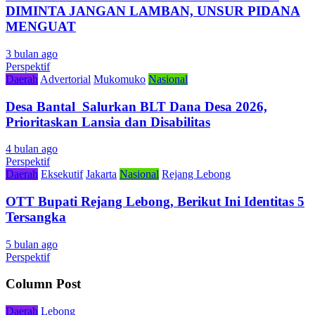
DIMINTA JANGAN LAMBAN, UNSUR PIDANA
MENGUAT
3 bulan ago
Perspektif
Daerah
Advertorial
Mukomuko
Nasional
Desa Bantal Salurkan BLT Dana Desa 2026,
Prioritaskan Lansia dan Disabilitas
4 bulan ago
Perspektif
Daerah
Eksekutif
Jakarta
Nasional
Rejang Lebong
OTT Bupati Rejang Lebong, Berikut Ini Identitas 5
Tersangka
5 bulan ago
Perspektif
Column Post
Daerah
Lebong