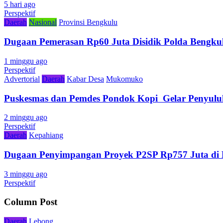
5 hari ago
Perspektif
Daerah
Nasional
Provinsi Bengkulu
Dugaan Pemerasan Rp60 Juta Disidik Polda Bengkul
1 minggu ago
Perspektif
Advertorial
Daerah
Kabar Desa
Mukomuko
Puskesmas dan Pemdes Pondok Kopi Gelar Penyulu
2 minggu ago
Perspektif
Daerah
Kepahiang
Dugaan Penyimpangan Proyek P2SP Rp757 Juta di 
3 minggu ago
Perspektif
Column Post
Daerah
Lebong