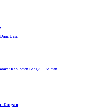
6
i Dana Desa
Damkar Kabupaten Bengkulu Selatan
un Tangan