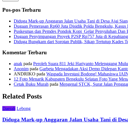
Pos-pos Terbaru
Diduga Mark-up Anggaran Jalan Usaha Tani di Desa Ajai Sian
Dugaan Pemerasan Rp60 Juta Disidik Polda Bengkulu, Kasus K
Puskesmas dan Pemdes Pondok Kopi Gelar Penyuluhan Dan 
Dugaan Penyimpangan Proyek P2SP Rp757 Juta di Kepahiang
Diduga Bungkam dari Sorotan Publik, Sikap Tertutup Kades 
Komentar Terbaru
anak
pada
Peroleh Suara 811 Jeki Hariyanto Melenggang Mulu
Anonim
pada
Garbeta Mengadakan Aksi Demo Didepan Kant
ANDRIKO
pada
Waspada Investasi Bodong! Mahasiswa IAI
12 Foto Menarik Kabupaten Bengkulu Selatan Foto Yang Mena
Cetak Buku Murah
pada
Mengenal STCK, Surat Jalan Pengg
Related Posts
Daerah
Lebong
Diduga Mark-up Anggaran Jalan Usaha Tani di Desa