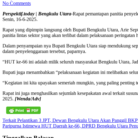
No Comments
Perspektif.today | Bengkulu Utara-
Rapat pemantapan panitia penye
Senin, 16-6-2025.
Rapat yang dipimpin langsung oleh Bupati Bengkulu Utara, Arie Sept
panitia lintas sektor yang akan terlibat dalam pelaksanaan peringatan
Dalam penyampaian nya Bupati Bengkulu Utara siap mendukung sepenu
dalam penyelenggaraan tersebut, paparnya.
“HUT ke-66 ini adalah milik seluruh masyarakat Bengkulu Utara, Jadi
Bupati juga menambahkan “pelaksanaan kegiatan ini melibatkan selu
“Kegiatan ini kita upayakan semeriah mungkin, yang paling penting 
Rapat ini juga menghasilkan sejumlah kesepakatan awal terkait susun
2025.
[Wenda/Adv]
Navigasi
Terkait Pelantikan 3 JPT, Dewan Bengkulu Utara Akan Panggil B
Paripurna Istimewa HUT Daerah ke-66, DPRD Bengkulu Utara Pen
pos
Tinggalkan Balasan