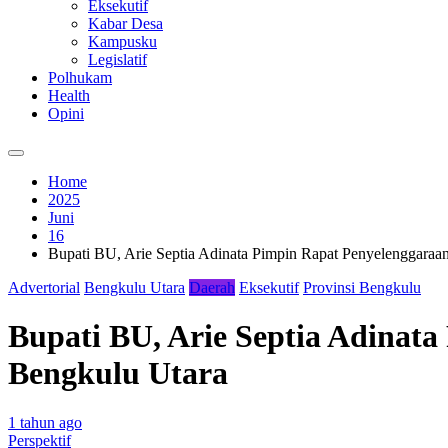
Eksekutif
Kabar Desa
Kampusku
Legislatif
Polhukam
Health
Opini
Home
2025
Juni
16
Bupati BU, Arie Septia Adinata Pimpin Rapat Penyelenggara
Advertorial
Bengkulu Utara
Daerah
Eksekutif
Provinsi Bengkulu
Bupati BU, Arie Septia Adinat
Bengkulu Utara
1 tahun ago
Perspektif