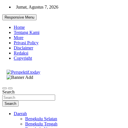
Skip
Jumat, Agustus 7, 2026
to
content
Responsive Menu
Home
Tentang Kami
More
Privasi Policy
Disclaimer
Redaksi
Copyright
Ispiratif Profesional Independen
Perspektif.today
Search
Search
Daerah
Bengkulu Selatan
Bengkulu Tengah