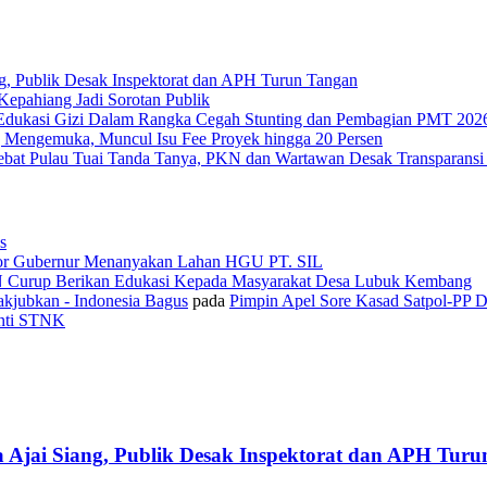
g, Publik Desak Inspektorat dan APH Turun Tangan
epahiang Jadi Sorotan Publik
Edukasi Gizi Dalam Rangka Cegah Stunting dan Pembagian PMT 202
 Mengemuka, Muncul Isu Fee Proyek hingga 20 Persen
Tebat Pulau Tuai Tanda Tanya, PKN dan Wartawan Desak Transparans
s
or Gubernur Menanyakan Lahan HGU PT. SIL
N Curup Berikan Edukasi Kepada Masyarakat Desa Lubuk Kembang
kjubkan - Indonesia Bagus
pada
Pimpin Apel Sore Kasad Satpol-PP 
anti STNK
 Ajai Siang, Publik Desak Inspektorat dan APH Tur