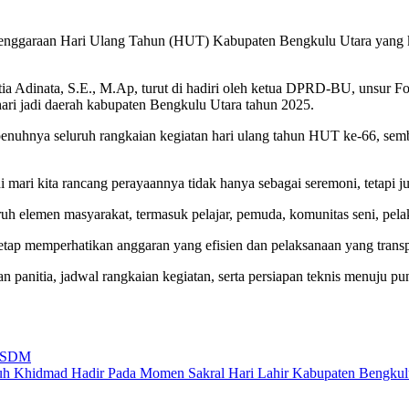
lenggaraan Hari Ulang Tahun (HUT) Kabupaten Bengkulu Utara yang ke
ia Adinata, S.E., M.Ap, turut di hadiri oleh ketua DPRD-BU, unsur Fo
 hari jadi daerah kabupaten Bengkulu Utara tahun 2025.
hnya seluruh rangkaian kegiatan hari ulang tahun HUT ke-66, sembar
 mari kita rancang perayaannya tidak hanya sebagai seremoni, tetapi j
ruh elemen masyarakat, termasuk pelajar, pemuda, komunitas seni, pe
tetap memperhatikan anggaran yang efisien dan pelaksanaan yang trans
an panitia, jadwal rangkaian kegiatan, serta persiapan teknis menuju 
KPSDM
uh Khidmad Hadir Pada Momen Sakral Hari Lahir Kabupaten Bengku