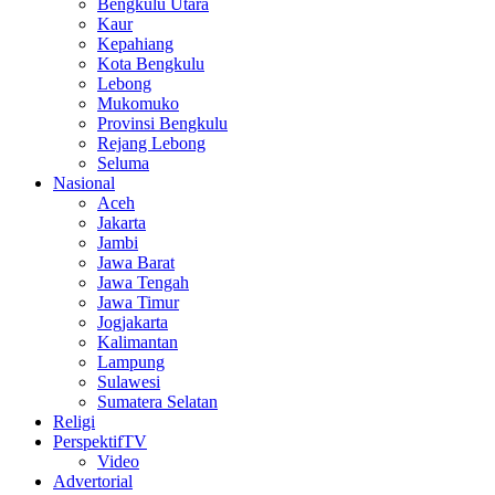
Bengkulu Utara
Kaur
Kepahiang
Kota Bengkulu
Lebong
Mukomuko
Provinsi Bengkulu
Rejang Lebong
Seluma
Nasional
Aceh
Jakarta
Jambi
Jawa Barat
Jawa Tengah
Jawa Timur
Jogjakarta
Kalimantan
Lampung
Sulawesi
Sumatera Selatan
Religi
PerspektifTV
Video
Advertorial