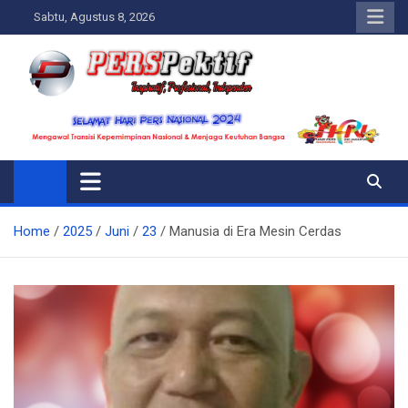
Skip
Sabtu, Agustus 8, 2026
to
content
Perspektif.today
Ispiratif Profesional Independen
Home
2025
Juni
23
Manusia di Era Mesin Cerdas