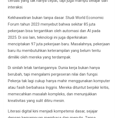
cerdas yang tak hanya cepat, tapi juga mampu belajar dari
interaksi.
Kekhawatiran bukan tanpa dasar. Studi World Economic
Forum tahun 2023 menyebut bahwa sekitar 85 juta
pekerjaan bisa tergantikan oleh automasi dan AI pada
2025. Di sisi lain, teknologi ini juga diperkirakan
menciptakan 97 juta pekerjaan baru. Masalahnya, pekerjaan
baru itu membutuhkan keterampilan yang belum tentu
dimiliki oleh mereka yang terdampak.
Di sinilah letak tantangannya. Dunia kerja bukan hanya
berubah, tapi mengalami pergeseran nilai dan fungsi.
Pekerja tak lagi cukup hanya mahir menggunakan komputer
atau fasih berbahasa Inggris. Mereka dituntut berpikir kritis,
memecahkan masalah kompleks, dan menunjukkan
kreativitas yang sulit ditiru mesin.
Literasi digital kini menjadi kompetensi dasar, sejajar
dengan kemampuan membaca dan menulis. Tanpa