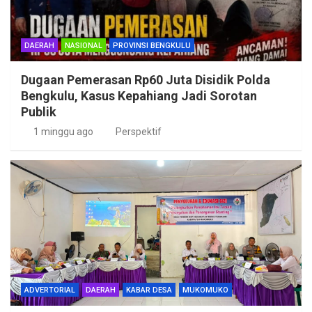
DAERAH
NASIONAL
PROVINSI BENGKULU
Dugaan Pemerasan Rp60 Juta Disidik Polda
Bengkulu, Kasus Kepahiang Jadi Sorotan
Publik
1 minggu ago
Perspektif
ADVERTORIAL
DAERAH
KABAR DESA
MUKOMUKO