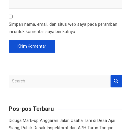
Simpan nama, email, dan situs web saya pada peramban
ini untuk komentar saya berikutnya.
S
e
a
r
c
Pos-pos Terbaru
h
Diduga Mark-up Anggaran Jalan Usaha Tani di Desa Ajai
Siang, Publik Desak Inspektorat dan APH Turun Tangan