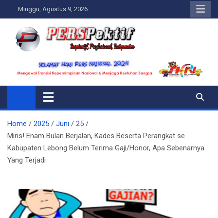
Skip
Minggu, Agustus 9, 2026
to
content
Perspektif.today
Ispiratif Profesional Independen
Home
2025
Juni
25
Miris! Enam Bulan Berjalan, Kades Beserta Perangkat se
Kabupaten Lebong Belum Terima Gaji/Honor, Apa Sebenarnya
Yang Terjadi