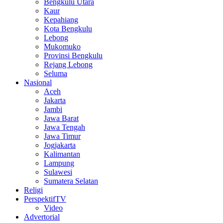
Bengkulu Utara
Kaur
Kepahiang
Kota Bengkulu
Lebong
Mukomuko
Provinsi Bengkulu
Rejang Lebong
Seluma
Nasional
Aceh
Jakarta
Jambi
Jawa Barat
Jawa Tengah
Jawa Timur
Jogjakarta
Kalimantan
Lampung
Sulawesi
Sumatera Selatan
Religi
PerspektifTV
Video
Advertorial