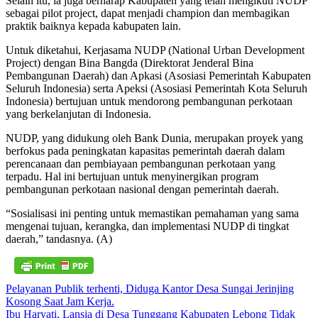
Selain itu, ia juga berharap Kabupaten yang telah mengikuti NUDP
sebagai pilot project, dapat menjadi champion dan membagikan
praktik baiknya kepada kabupaten lain.
Untuk diketahui, Kerjasama NUDP (National Urban Development
Project) dengan Bina Bangda (Direktorat Jenderal Bina
Pembangunan Daerah) dan Apkasi (Asosiasi Pemerintah Kabupaten
Seluruh Indonesia) serta Apeksi (Asosiasi Pemerintah Kota Seluruh
Indonesia) bertujuan untuk mendorong pembangunan perkotaan
yang berkelanjutan di Indonesia.
NUDP, yang didukung oleh Bank Dunia, merupakan proyek yang
berfokus pada peningkatan kapasitas pemerintah daerah dalam
perencanaan dan pembiayaan pembangunan perkotaan yang
terpadu. Hal ini bertujuan untuk menyinergikan program
pembangunan perkotaan nasional dengan pemerintah daerah.
“Sosialisasi ini penting untuk memastikan pemahaman yang sama
mengenai tujuan, kerangka, dan implementasi NUDP di tingkat
daerah,” tandasnya. (A)
Navigasi
Pelayanan Publik terhenti, Diduga Kantor Desa Sungai Jerinjing
Kosong Saat Jam Kerja.
pos
Ibu Haryati, Lansia di Desa Tunggang Kabupaten Lebong Tidak