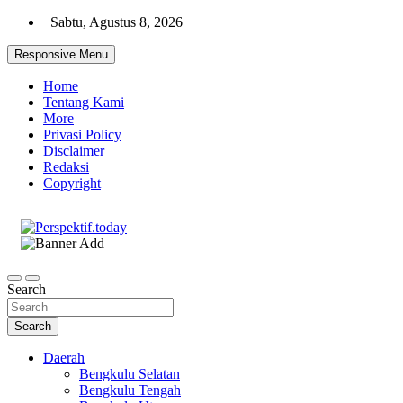
Skip
Sabtu, Agustus 8, 2026
to
content
Responsive Menu
Home
Tentang Kami
More
Privasi Policy
Disclaimer
Redaksi
Copyright
Ispiratif Profesional Independen
Perspektif.today
Search
Search
Daerah
Bengkulu Selatan
Bengkulu Tengah