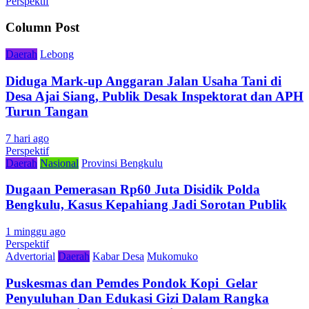
Perspektif
Column Post
Daerah
Lebong
Diduga Mark-up Anggaran Jalan Usaha Tani di
Desa Ajai Siang, Publik Desak Inspektorat dan APH
Turun Tangan
7 hari ago
Perspektif
Daerah
Nasional
Provinsi Bengkulu
Dugaan Pemerasan Rp60 Juta Disidik Polda
Bengkulu, Kasus Kepahiang Jadi Sorotan Publik
1 minggu ago
Perspektif
Advertorial
Daerah
Kabar Desa
Mukomuko
Puskesmas dan Pemdes Pondok Kopi Gelar
Penyuluhan Dan Edukasi Gizi Dalam Rangka