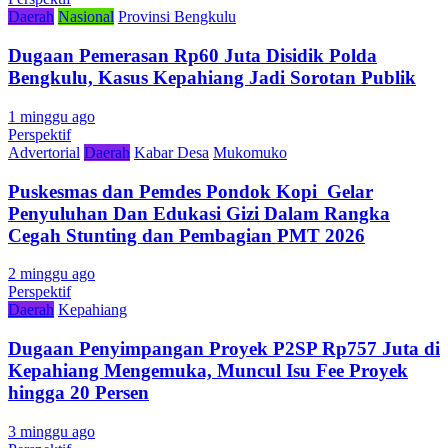
Daerah
Nasional
Provinsi Bengkulu
Dugaan Pemerasan Rp60 Juta Disidik Polda
Bengkulu, Kasus Kepahiang Jadi Sorotan Publik
1 minggu ago
Perspektif
Advertorial
Daerah
Kabar Desa
Mukomuko
Puskesmas dan Pemdes Pondok Kopi Gelar
Penyuluhan Dan Edukasi Gizi Dalam Rangka
Cegah Stunting dan Pembagian PMT 2026
2 minggu ago
Perspektif
Daerah
Kepahiang
Dugaan Penyimpangan Proyek P2SP Rp757 Juta di
Kepahiang Mengemuka, Muncul Isu Fee Proyek
hingga 20 Persen
3 minggu ago