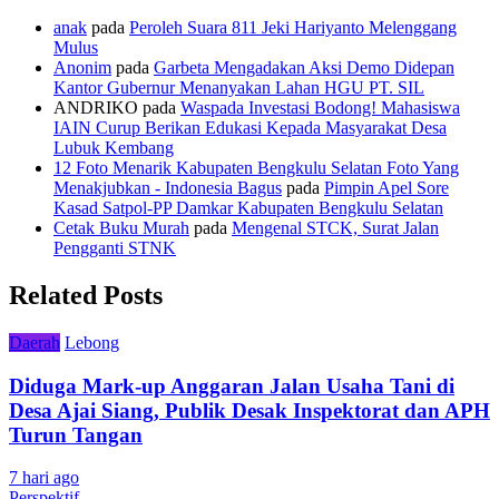
anak
pada
Peroleh Suara 811 Jeki Hariyanto Melenggang
Mulus
Anonim
pada
Garbeta Mengadakan Aksi Demo Didepan
Kantor Gubernur Menanyakan Lahan HGU PT. SIL
ANDRIKO
pada
Waspada Investasi Bodong! Mahasiswa
IAIN Curup Berikan Edukasi Kepada Masyarakat Desa
Lubuk Kembang
12 Foto Menarik Kabupaten Bengkulu Selatan Foto Yang
Menakjubkan - Indonesia Bagus
pada
Pimpin Apel Sore
Kasad Satpol-PP Damkar Kabupaten Bengkulu Selatan
Cetak Buku Murah
pada
Mengenal STCK, Surat Jalan
Pengganti STNK
Related Posts
Daerah
Lebong
Diduga Mark-up Anggaran Jalan Usaha Tani di
Desa Ajai Siang, Publik Desak Inspektorat dan APH
Turun Tangan
7 hari ago
Perspektif