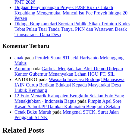
PMT 2026
Dugaan Penyimpangan Proyek P2SP Rp757 Juta di
Kepahiang Mengemuka, Muncul Isu Fee Proyek hingga 20
Persen
Diduga Bungkam dari Sorotan Publik, Sikap Tertutup Kades
Tebat Pulau Tuai Tanda Tanya, PKN dan Wartawan Desak
Transparansi Dana Desa
Komentar Terbaru
anak
pada
Peroleh Suara 811 Jeki Hariyanto Melenggang
Mulus
Anonim
pada
Garbeta Mengadakan Aksi Demo Didepan
Kantor Gubernur Menanyakan Lahan HGU PT. SIL
ANDRIKO
pada
Waspada Investasi Bodong! Mahasiswa
IAIN Curup Berikan Edukasi Kepada Masyarakat Desa
Lubuk Kembang
12 Foto Menarik Kabupaten Bengkulu Selatan Foto Yang
Menakjubkan - Indonesia Bagus
pada
Pimpin Apel Sore
Kasad Satpol-PP Damkar Kabupaten Bengkulu Selatan
Cetak Buku Murah
pada
Mengenal STCK, Surat Jalan
Pengganti STNK
Related Posts