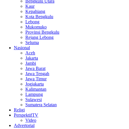
Bengkulu Utara
Kaur
Kepahiang
Kota Bengkulu
Lebong
Mukomuko
Provinsi Bengkulu
Rejang Lebong
Seluma
Nasional
Aceh
Jakarta
Jambi
Jawa Barat
Jawa Tengah
Jawa Timur
Jogjakarta
Kalimantan
Lampung
Sulawesi
Sumatera Selatan
Religi
PerspektifTV
Video
Advertorial