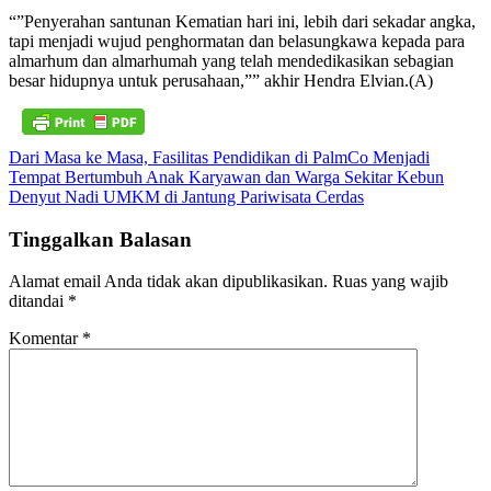
“”Penyerahan santunan Kematian hari ini, lebih dari sekadar angka,
tapi menjadi wujud penghormatan dan belasungkawa kepada para
almarhum dan almarhumah yang telah mendedikasikan sebagian
besar hidupnya untuk perusahaan,”” akhir Hendra Elvian.(A)
Navigasi
Dari Masa ke Masa, Fasilitas Pendidikan di PalmCo Menjadi
Tempat Bertumbuh Anak Karyawan dan Warga Sekitar Kebun
pos
Denyut Nadi UMKM di Jantung Pariwisata Cerdas
Tinggalkan Balasan
Alamat email Anda tidak akan dipublikasikan.
Ruas yang wajib
ditandai
*
Komentar
*