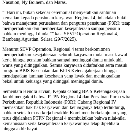
Nasution, Ny Boinem, dan Maras.
“”Hari ini, bukan sekedar ceremonial menyerahkan santunan
kematian kepada pensiunan karyawan Regional 4, ini adalah bukti
bahwa manajemen perusahaan dan pengurus pensiunan (P3RI) tetap
memperhatikan dan memberikan kesejahteraan sampai pensiun
bahkan meninggal dunia,”” kata SEVP Operation Regional 4,
Bambang Agustian, Selasa (29/7/2025).
Menurut SEVP Operation, Regional 4 terus berkomitmen
memperhatikan kesejahteraan seluruh karyawan mulai masuk awal
kerja hingga pensiun bahkan sampai meninggal dunia untuk ahli
waris yang ditinggalkan. Semua karyawan didaftarkan serta masuk
program BPJS Kesehatan dan BPJS Ketenagakerjaan hingga
mendapatkan jaminan kesehatan yang layak dan meninggalkan
bekal untuk keluarga yang ditinggal meninggal dunia.
Sementara Hendra Elvian, Kepala cabang BPJS Ketenagakerjaan
Jambi mengakui bahwa PTPN Regional 4 dan Persatuan Purna wira
Perkebunan Republik Indonesia (P3RI) Cabang Regional IV
memastikan hak-hak karyawan dan keluarganya tetap terlindungi,
bahkan setelah masa kerja berakhir. Komitmen berkelanjutan yang
terus dijalankan PTPN Regional 4 membuktikan bahwa nilai-nilai
kemanusiaan serta kesejahteraan karyawannya tetap dipelihara
hingga akhir hayat.