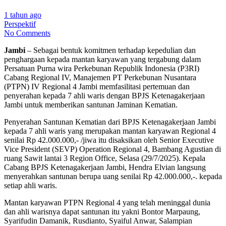
1 tahun ago
Perspektif
No Comments
Jambi
– Sebagai bentuk komitmen terhadap kepedulian dan
penghargaan kepada mantan karyawan yang tergabung dalam
Persatuan Purna wira Perkebunan Republik Indonesia (P3RI)
Cabang Regional IV, Manajemen PT Perkebunan Nusantara
(PTPN) IV Regional 4 Jambi memfasilitasi pertemuan dan
penyerahan kepada 7 ahli waris dengan BPJS Ketenagakerjaan
Jambi untuk memberikan santunan Jaminan Kematian.
Penyerahan Santunan Kematian dari BPJS Ketenagakerjaan Jambi
kepada 7 ahli waris yang merupakan mantan karyawan Regional 4
senilai Rp 42.000.000,- /jiwa itu disaksikan oleh Senior Executive
Vice President (SEVP) Operation Regional 4, Bambang Agustian di
ruang Sawit lantai 3 Region Office, Selasa (29/7/2025). Kepala
Cabang BPJS Ketenagakerjaan Jambi, Hendra Elvian langsung
menyerahkan santunan berupa uang senilai Rp 42.000.000,-. kepada
setiap ahli waris.
Mantan karyawan PTPN Regional 4 yang telah meninggal dunia
dan ahli warisnya dapat santunan itu yakni Bontor Marpaung,
Syarifudin Damanik, Rusdianto, Syaiful Anwar, Salampian