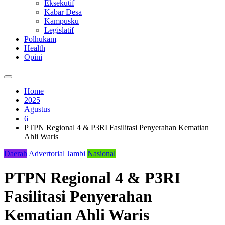
Eksekutif
Kabar Desa
Kampusku
Legislatif
Polhukam
Health
Opini
Home
2025
Agustus
6
PTPN Regional 4 & P3RI Fasilitasi Penyerahan Kematian
Ahli Waris
Daerah
Advertorial
Jambi
Nasional
PTPN Regional 4 & P3RI
Fasilitasi Penyerahan
Kematian Ahli Waris