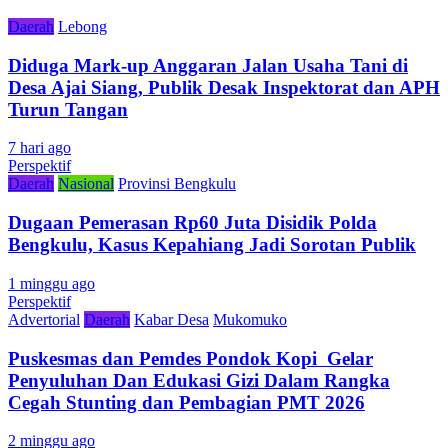
Daerah
Lebong
Diduga Mark-up Anggaran Jalan Usaha Tani di
Desa Ajai Siang, Publik Desak Inspektorat dan APH
Turun Tangan
7 hari ago
Perspektif
Daerah
Nasional
Provinsi Bengkulu
Dugaan Pemerasan Rp60 Juta Disidik Polda
Bengkulu, Kasus Kepahiang Jadi Sorotan Publik
1 minggu ago
Perspektif
Advertorial
Daerah
Kabar Desa
Mukomuko
Puskesmas dan Pemdes Pondok Kopi Gelar
Penyuluhan Dan Edukasi Gizi Dalam Rangka
Cegah Stunting dan Pembagian PMT 2026
2 minggu ago