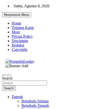
Skip
Sabtu, Agustus 8, 2026
to
content
Responsive Menu
Home
Tentang Kami
More
Privasi Policy
Disclaimer
Redaksi
Copyright
Ispiratif Profesional Independen
Perspektif.today
Search
Search
Daerah
Bengkulu Selatan
Bengkulu Tengah