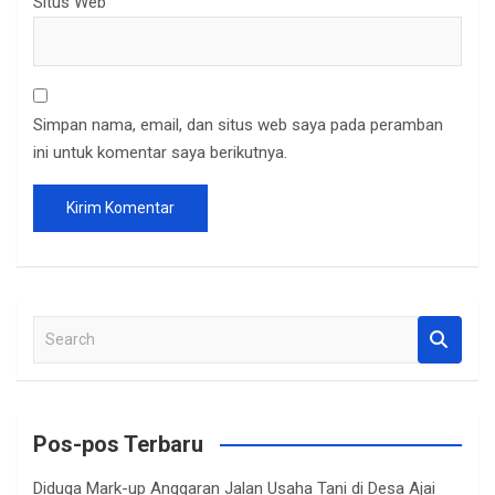
Situs Web
Simpan nama, email, dan situs web saya pada peramban
ini untuk komentar saya berikutnya.
S
e
a
r
c
Pos-pos Terbaru
h
Diduga Mark-up Anggaran Jalan Usaha Tani di Desa Ajai