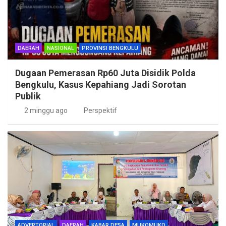
DAERAH
NASIONAL
PROVINSI BENGKULU
Dugaan Pemerasan Rp60 Juta Disidik Polda
Bengkulu, Kasus Kepahiang Jadi Sorotan
Publik
2 minggu ago
Perspektif
ADVERTORIAL
DAERAH
KABAR DESA
MUKOMUKO