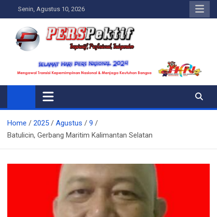
Skip
Senin, Agustus 10, 2026
to
content
Perspektif.today
Ispiratif Profesional Independen
Home
2025
Agustus
9
Batulicin, Gerbang Maritim Kalimantan Selatan