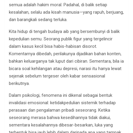
semua adalah hakim moral. Padahal, di balik setiap
kesalahan, selalu ada kisah manusia—yang rapuh, berjuang,
dan barangkali sedang terluka.
Kita hidup di tengah budaya aib yang bersembunyi di balik
kepedulian semu. Seorang publik figur yang tergelincir
dalam kasus kecil bisa habis-habisan disorot.
Komentarnya dibedah, perilakunya dijadikan bahan konten,
bahkan keluarganya tak luput dari cibiran. Sementara, bila ia
bicara soal kehilangan atau depresi, narasi itu hanya lewat
sejenak sebelum tergeser oleh kabar sensasional
berikutnya.
Dalam psikologi, fenomena ini dikenal sebagai bentuk
invalidasi emosional: ketidakpedulian sistemik terhadap
perasaan dan pengalaman pribadi seseorang. Ketika
seseorang merasa bahwa kesedihannya tidak diakui,
sementara kesalahannya dibesar-besarkan, luka yang
terbentuk bisa jauh lebih dalam daripada apa yang tampak