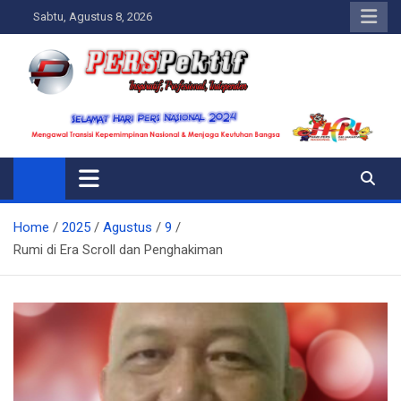
Skip
Sabtu, Agustus 8, 2026
to
content
Perspektif.today
Ispiratif Profesional Independen
Home
2025
Agustus
9
Rumi di Era Scroll dan Penghakiman