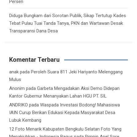
Persen
Diduga Bungkam dari Sorotan Publik, Sikap Tertutup Kades
Tebat Pulau Tuai Tanda Tanya, PKN dan Wartawan Desak
Transparansi Dana Desa
Komentar Terbaru
anak
pada
Peroleh Suara 811 Jeki Hariyanto Melenggang
Mulus
Anonim
pada
Garbeta Mengadakan Aksi Demo Didepan
Kantor Gubernur Menanyakan Lahan HGU PT. SIL
ANDRIKO
pada
Waspada Investasi Bodong! Mahasiswa
IAIN Curup Berikan Edukasi Kepada Masyarakat Desa
Lubuk Kembang
12 Foto Menarik Kabupaten Bengkulu Selatan Foto Yang
Menakjubkan - Indonesia Bagus
pada
Pimpin Apel Sore