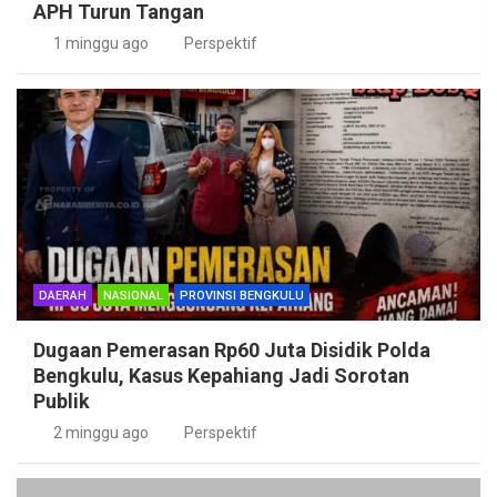
APH Turun Tangan
1 minggu ago
Perspektif
DAERAH
NASIONAL
PROVINSI BENGKULU
Dugaan Pemerasan Rp60 Juta Disidik Polda
Bengkulu, Kasus Kepahiang Jadi Sorotan
Publik
2 minggu ago
Perspektif