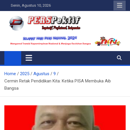
Skip
Senin, Agustus 10, 2026
to
content
Perspektif.today
Ispiratif Profesional Independen
Home
2025
Agustus
9
Cermin Retak Pendidikan Kita: Ketika PISA Membuka Aib
Bangsa