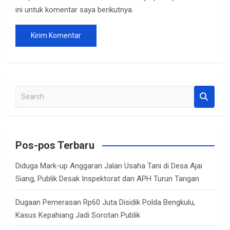
ini untuk komentar saya berikutnya.
S
e
a
r
c
Pos-pos Terbaru
h
Diduga Mark-up Anggaran Jalan Usaha Tani di Desa Ajai
Siang, Publik Desak Inspektorat dan APH Turun Tangan
Dugaan Pemerasan Rp60 Juta Disidik Polda Bengkulu,
Kasus Kepahiang Jadi Sorotan Publik