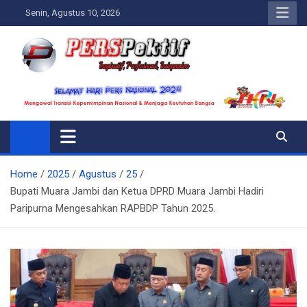
Skip
Senin, Agustus 10, 2026
to
content
Perspektif.today
Ispiratif Profesional Independen
Home
2025
Agustus
25
Bupati Muara Jambi dan Ketua DPRD Muara Jambi Hadiri
Paripurna Mengesahkan RAPBDP Tahun 2025.