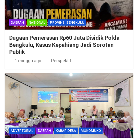
DAERAH
NASIONAL
PROVINSI BENGKULU
Dugaan Pemerasan Rp60 Juta Disidik Polda
Bengkulu, Kasus Kepahiang Jadi Sorotan
Publik
1 minggu ago
Perspektif
ADVERTORIAL
DAERAH
KABAR DESA
MUKOMUKO