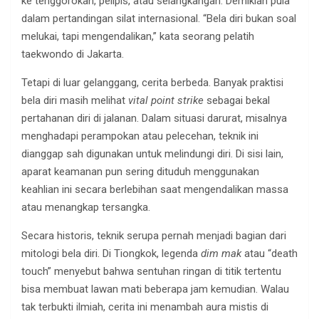
ke tenggorokan, pelipis, atau selangkangan. Demikian pula
dalam pertandingan silat internasional. “Bela diri bukan soal
melukai, tapi mengendalikan,” kata seorang pelatih
taekwondo di Jakarta.
Tetapi di luar gelanggang, cerita berbeda. Banyak praktisi
bela diri masih melihat
vital point strike
sebagai bekal
pertahanan diri di jalanan. Dalam situasi darurat, misalnya
menghadapi perampokan atau pelecehan, teknik ini
dianggap sah digunakan untuk melindungi diri. Di sisi lain,
aparat keamanan pun sering dituduh menggunakan
keahlian ini secara berlebihan saat mengendalikan massa
atau menangkap tersangka.
Secara historis, teknik serupa pernah menjadi bagian dari
mitologi bela diri. Di Tiongkok, legenda
dim mak
atau “death
touch” menyebut bahwa sentuhan ringan di titik tertentu
bisa membuat lawan mati beberapa jam kemudian. Walau
tak terbukti ilmiah, cerita ini menambah aura mistis di