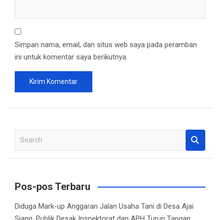
Simpan nama, email, dan situs web saya pada peramban
ini untuk komentar saya berikutnya.
S
e
a
r
c
Pos-pos Terbaru
h
Diduga Mark-up Anggaran Jalan Usaha Tani di Desa Ajai
Siang, Publik Desak Inspektorat dan APH Turun Tangan