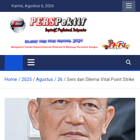
Skip
Kamis, Agustus 6, 2026
to
content
Perspektif.today
Ispiratif Profesional Independen
Home
2025
Agustus
26
Seni dan Dilema Vital Point Strike