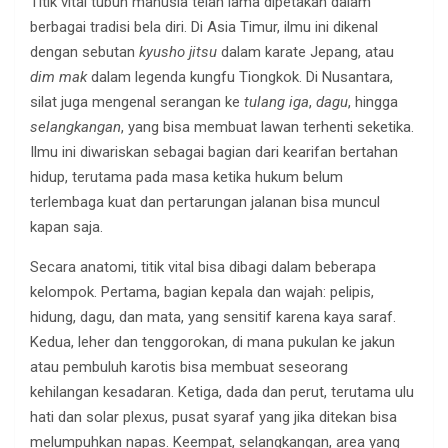
Titik vital tubuh manusia telah lama dipetakan dalam
berbagai tradisi bela diri. Di Asia Timur, ilmu ini dikenal
dengan sebutan
kyusho jitsu
dalam karate Jepang, atau
dim mak
dalam legenda kungfu Tiongkok. Di Nusantara,
silat juga mengenal serangan ke
tulang iga
,
dagu
, hingga
selangkangan
, yang bisa membuat lawan terhenti seketika.
Ilmu ini diwariskan sebagai bagian dari kearifan bertahan
hidup, terutama pada masa ketika hukum belum
terlembaga kuat dan pertarungan jalanan bisa muncul
kapan saja.
Secara anatomi, titik vital bisa dibagi dalam beberapa
kelompok. Pertama, bagian kepala dan wajah: pelipis,
hidung, dagu, dan mata, yang sensitif karena kaya saraf.
Kedua, leher dan tenggorokan, di mana pukulan ke jakun
atau pembuluh karotis bisa membuat seseorang
kehilangan kesadaran. Ketiga, dada dan perut, terutama ulu
hati dan solar plexus, pusat syaraf yang jika ditekan bisa
melumpuhkan napas. Keempat, selangkangan, area yang