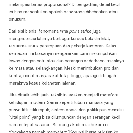
melampaui batas proporsional? Di pengadilan, detail kecil
ini bisa menentukan apakah seseorang dibebaskan atau
dihukum.
Dari sisi bisnis, fenomena
vital point strike
juga
menginspirasi lahirnya berbagai kursus bela diri kilat,
terutama untuk perempuan dan pekerja kantoran. Kelas
semacam ini biasanya mengajarkan cara melumpuhkan
lawan dengan satu atau dua serangan sederhana, misalnya
ke mata atau selangkangan. Meski menimbulkan pro dan
kontra, minat masyarakat tetap tinggi, apalagi di tengah
maraknya kasus kejahatan jalanan.
Jika ditarik lebih jauh, teknik ini seakan menjadi metafora
kehidupan modern. Sama seperti tubuh manusia yang
punya titik-titik rapuh, sistem sosial dan politik pun memiliki
“vital point” yang bisa dilumpuhkan dengan serangan kecil
namun tepat sasaran. Seorang akademisi hukum di
Yogyakarta pernah menyebut: “Korupsi ibarat pukulan ke