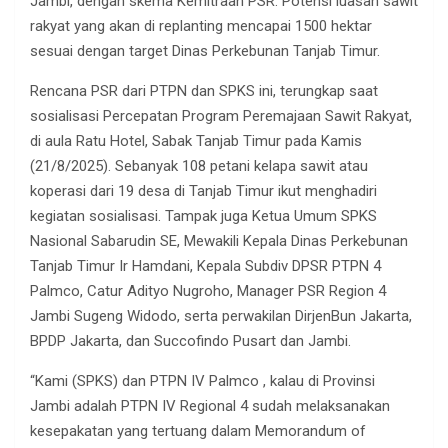
Jambi, dengan skema Kemitraan PSR. Potensi luasan sawit
rakyat yang akan di replanting mencapai 1500 hektar
sesuai dengan target Dinas Perkebunan Tanjab Timur.
Rencana PSR dari PTPN dan SPKS ini, terungkap saat
sosialisasi Percepatan Program Peremajaan Sawit Rakyat,
di aula Ratu Hotel, Sabak Tanjab Timur pada Kamis
(21/8/2025). Sebanyak 108 petani kelapa sawit atau
koperasi dari 19 desa di Tanjab Timur ikut menghadiri
kegiatan sosialisasi. Tampak juga Ketua Umum SPKS
Nasional Sabarudin SE, Mewakili Kepala Dinas Perkebunan
Tanjab Timur Ir Hamdani, Kepala Subdiv DPSR PTPN 4
Palmco, Catur Adityo Nugroho, Manager PSR Region 4
Jambi Sugeng Widodo, serta perwakilan DirjenBun Jakarta,
BPDP Jakarta, dan Succofindo Pusart dan Jambi.
“Kami (SPKS) dan PTPN IV Palmco , kalau di Provinsi
Jambi adalah PTPN IV Regional 4 sudah melaksanakan
kesepakatan yang tertuang dalam Memorandum of