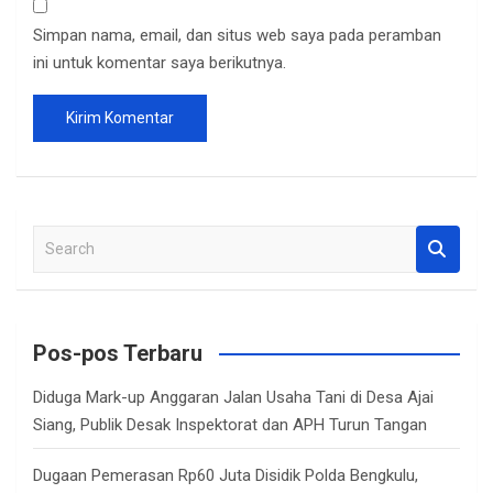
Simpan nama, email, dan situs web saya pada peramban
ini untuk komentar saya berikutnya.
S
e
a
r
c
Pos-pos Terbaru
h
Diduga Mark-up Anggaran Jalan Usaha Tani di Desa Ajai
Siang, Publik Desak Inspektorat dan APH Turun Tangan
Dugaan Pemerasan Rp60 Juta Disidik Polda Bengkulu,