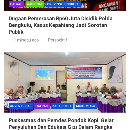
DAERAH
NASIONAL
PROVINSI BENGKULU
Dugaan Pemerasan Rp60 Juta Disidik Polda
Bengkulu, Kasus Kepahiang Jadi Sorotan
Publik
1 minggu ago
Perspektif
ADVERTORIAL
DAERAH
KABAR DESA
MUKOMUKO
Puskesmas dan Pemdes Pondok Kopi Gelar
Penyuluhan Dan Edukasi Gizi Dalam Rangka