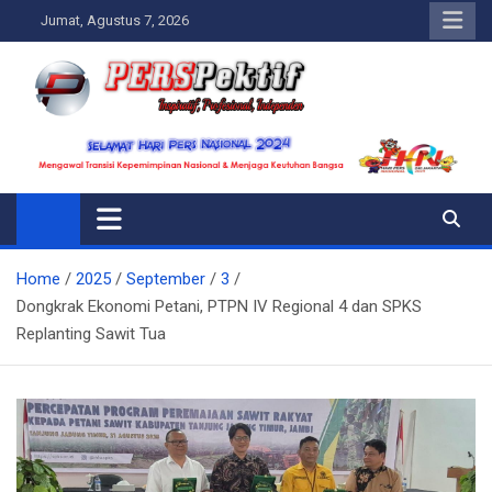
Skip
Jumat, Agustus 7, 2026
to
content
Perspektif.today
Ispiratif Profesional Independen
Home
2025
September
3
Dongkrak Ekonomi Petani, PTPN IV Regional 4 dan SPKS
Replanting Sawit Tua