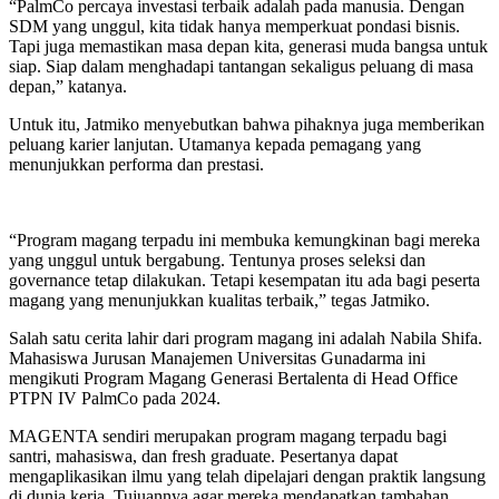
“PalmCo percaya investasi terbaik adalah pada manusia. Dengan
SDM yang unggul, kita tidak hanya memperkuat pondasi bisnis.
Tapi juga memastikan masa depan kita, generasi muda bangsa untuk
siap. Siap dalam menghadapi tantangan sekaligus peluang di masa
depan,” katanya.
Untuk itu, Jatmiko menyebutkan bahwa pihaknya juga memberikan
peluang karier lanjutan. Utamanya kepada pemagang yang
menunjukkan performa dan prestasi.
“Program magang terpadu ini membuka kemungkinan bagi mereka
yang unggul untuk bergabung. Tentunya proses seleksi dan
governance tetap dilakukan. Tetapi kesempatan itu ada bagi peserta
magang yang menunjukkan kualitas terbaik,” tegas Jatmiko.
Salah satu cerita lahir dari program magang ini adalah Nabila Shifa.
Mahasiswa Jurusan Manajemen Universitas Gunadarma ini
mengikuti Program Magang Generasi Bertalenta di Head Office
PTPN IV PalmCo pada 2024.
MAGENTA sendiri merupakan program magang terpadu bagi
santri, mahasiswa, dan fresh graduate. Pesertanya dapat
mengaplikasikan ilmu yang telah dipelajari dengan praktik langsung
di dunia kerja. Tujuannya agar mereka mendapatkan tambahan