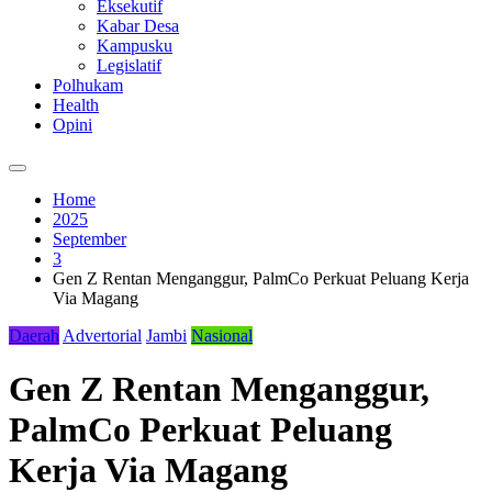
Eksekutif
Kabar Desa
Kampusku
Legislatif
Polhukam
Health
Opini
Home
2025
September
3
Gen Z Rentan Menganggur, PalmCo Perkuat Peluang Kerja
Via Magang
Daerah
Advertorial
Jambi
Nasional
Gen Z Rentan Menganggur,
PalmCo Perkuat Peluang
Kerja Via Magang