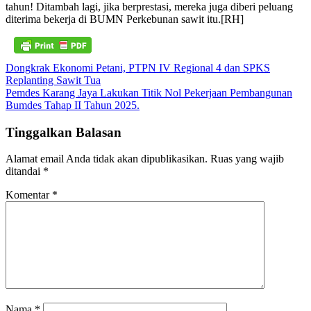
tahun! Ditambah lagi, jika berprestasi, mereka juga diberi peluang
diterima bekerja di BUMN Perkebunan sawit itu.[RH]
Navigasi
Dongkrak Ekonomi Petani, PTPN IV Regional 4 dan SPKS
Replanting Sawit Tua
pos
Pemdes Karang Jaya Lakukan Titik Nol Pekerjaan Pembangunan
Bumdes Tahap II Tahun 2025.
Tinggalkan Balasan
Alamat email Anda tidak akan dipublikasikan.
Ruas yang wajib
ditandai
*
Komentar
*
Nama
*