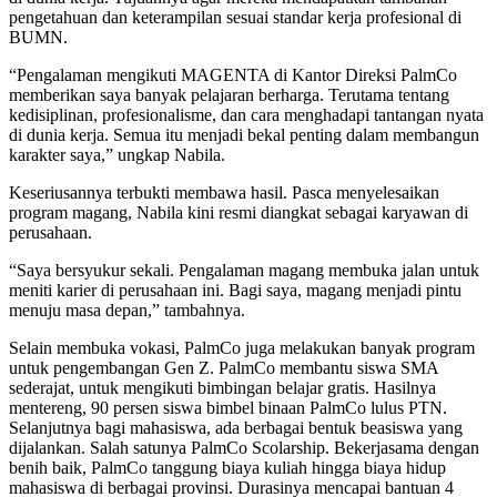
pengetahuan dan keterampilan sesuai standar kerja profesional di
BUMN.
“Pengalaman mengikuti MAGENTA di Kantor Direksi PalmCo
memberikan saya banyak pelajaran berharga. Terutama tentang
kedisiplinan, profesionalisme, dan cara menghadapi tantangan nyata
di dunia kerja. Semua itu menjadi bekal penting dalam membangun
karakter saya,” ungkap Nabila.
Keseriusannya terbukti membawa hasil. Pasca menyelesaikan
program magang, Nabila kini resmi diangkat sebagai karyawan di
perusahaan.
“Saya bersyukur sekali. Pengalaman magang membuka jalan untuk
meniti karier di perusahaan ini. Bagi saya, magang menjadi pintu
menuju masa depan,” tambahnya.
Selain membuka vokasi, PalmCo juga melakukan banyak program
untuk pengembangan Gen Z. PalmCo membantu siswa SMA
sederajat, untuk mengikuti bimbingan belajar gratis. Hasilnya
mentereng, 90 persen siswa bimbel binaan PalmCo lulus PTN.
Selanjutnya bagi mahasiswa, ada berbagai bentuk beasiswa yang
dijalankan. Salah satunya PalmCo Scolarship. Bekerjasama dengan
benih baik, PalmCo tanggung biaya kuliah hingga biaya hidup
mahasiswa di berbagai provinsi. Durasinya mencapai bantuan 4