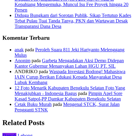
Kepahiang Mengemuka, Muncul Isu Fee Proyek hingga 20
Persen
Diduga Bungkam dari Sorotan Publik, Sikap Tertutup Kades
Tebat Pulau Tuai Tanda Tanya, PKN dan Wartawan Desak
Transparansi Dana Desa
Komentar Terbaru
anak
pada
Peroleh Suara 811 Jeki Hariyanto Melenggang
Mulus
Anonim
pada
Garbeta Mengadakan Aksi Demo Didepan
Kantor Gubernur Menanyakan Lahan HGU PT. SIL
ANDRIKO
pada
Waspada Investasi Bodong! Mahasiswa
IAIN Curup Berikan Edukasi Kepada Masyarakat Desa
Lubuk Kembang
12 Foto Menarik Kabupaten Bengkulu Selatan Foto Yang
Menakjubkan - Indonesia Bagus
pada
Pimpin Apel Sore
Kasad Satpol-PP Damkar Kabupaten Bengkulu Selatan
Cetak Buku Murah
pada
Mengenal STCK, Surat Jalan
Pengganti STNK
Related Posts
Daerah
Lebong