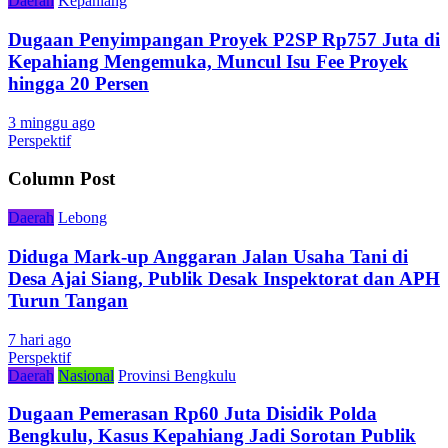
Daerah
Kepahiang
Dugaan Penyimpangan Proyek P2SP Rp757 Juta di
Kepahiang Mengemuka, Muncul Isu Fee Proyek
hingga 20 Persen
3 minggu ago
Perspektif
Column Post
Daerah
Lebong
Diduga Mark-up Anggaran Jalan Usaha Tani di
Desa Ajai Siang, Publik Desak Inspektorat dan APH
Turun Tangan
7 hari ago
Perspektif
Daerah
Nasional
Provinsi Bengkulu
Dugaan Pemerasan Rp60 Juta Disidik Polda
Bengkulu, Kasus Kepahiang Jadi Sorotan Publik