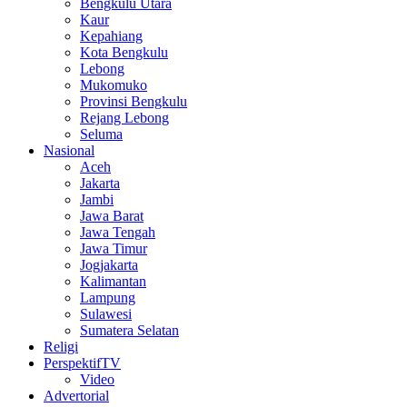
Bengkulu Utara
Kaur
Kepahiang
Kota Bengkulu
Lebong
Mukomuko
Provinsi Bengkulu
Rejang Lebong
Seluma
Nasional
Aceh
Jakarta
Jambi
Jawa Barat
Jawa Tengah
Jawa Timur
Jogjakarta
Kalimantan
Lampung
Sulawesi
Sumatera Selatan
Religi
PerspektifTV
Video
Advertorial