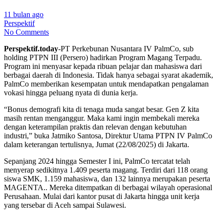
11 bulan ago
Perspektif
No Comments
Perspektif.today
-PT Perkebunan Nusantara IV PalmCo, sub
holding PTPN III (Persero) hadirkan Program Magang Terpadu.
Program ini menyasar kepada ribuan pelajar dan mahasiswa dari
berbagai daerah di Indonesia. Tidak hanya sebagai syarat akademik,
PalmCo memberikan kesempatan untuk mendapatkan pengalaman
vokasi hingga peluang nyata di dunia kerja.
“Bonus demografi kita di tenaga muda sangat besar. Gen Z kita
masih rentan menganggur. Maka kami ingin membekali mereka
dengan keterampilan praktis dan relevan dengan kebutuhan
industri,” buka Jatmiko Santosa, Direktur Utama PTPN IV PalmCo
dalam keterangan tertulisnya, Jumat (22/08/2025) di Jakarta.
Sepanjang 2024 hingga Semester I ini, PalmCo tercatat telah
menyerap sedikitnya 1.409 peserta magang. Terdiri dari 118 orang
siswa SMK, 1.159 mahasiswa, dan 132 lainnya merupakan peserta
MAGENTA.. Mereka ditempatkan di berbagai wilayah operasional
Perusahaan. Mulai dari kantor pusat di Jakarta hingga unit kerja
yang tersebar di Aceh sampai Sulawesi.