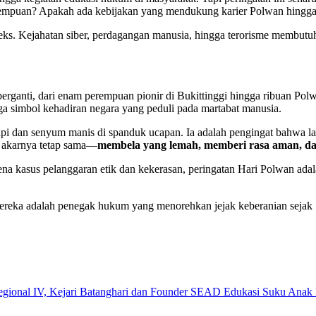
rempuan? Apakah ada kebijakan yang mendukung karier Polwan hingga 
eks. Kejahatan siber, perdagangan manusia, hingga terorisme membutu
rganti, dari enam perempuan pionir di Bukittinggi hingga ribuan Polw
ga simbol kehadiran negara yang peduli pada martabat manusia.
rapi dan senyum manis di spanduk ucapan. Ia adalah pengingat bahwa 
i akarnya tetap sama—
membela yang lemah, memberi rasa aman, da
karena kasus pelanggaran etik dan kekerasan, peringatan Hari Polwan a
ereka adalah penegak hukum yang menorehkan jejak keberanian sejak 1
gional IV, Kejari Batanghari dan Founder SEAD Edukasi Suku Anak