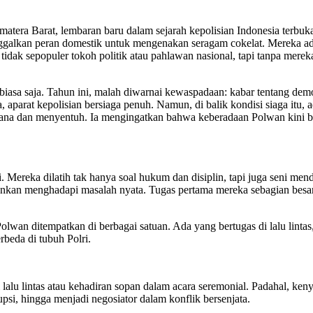
atera Barat, lembaran baru dalam sejarah kepolisian Indonesia terbuka.
alkan peran domestik untuk mengenakan seragam cokelat. Mereka ada
dak sepopuler tokoh politik atau pahlawan nasional, tapi tanpa mereka
biasa saja. Tahun ini, malah diwarnai kewaspadaan: kabar tentang demo
 aparat kepolisian bersiaga penuh. Namun, di balik kondisi siaga itu, 
derhana dan menyentuh. Ia mengingatkan bahwa keberadaan Polwan kini
. Mereka dilatih tak hanya soal hukum dan disiplin, tapi juga seni me
junkan menghadapi masalah nyata. Tugas pertama mereka sebagian besar 
olwan ditempatkan di berbagai satuan. Ada yang bertugas di lalu lintas
rbeda di tubuh Polri.
lalu lintas atau kehadiran sopan dalam acara seremonial. Padahal, keny
si, hingga menjadi negosiator dalam konflik bersenjata.