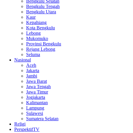
Bengkulu Selatan
Bengkulu Tengah
Bengkulu Utara
Kaur
Kepahiang
Kota Bengkulu
Lebong
Mukomuko
Provinsi Bengkulu
Rejang Lebong
Seluma
Nasional
Aceh
Jakarta
Jambi
Jawa Barat
Jawa Tengah
Jawa Timur
Jogjakarta
Kalimantan
Lampung
Sulawesi
Sumatera Selatan
Religi
PerspektifTV