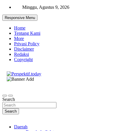
Skip
Minggu, Agustus 9, 2026
to
content
Responsive Menu
Home
Tentang Kami
More
Privasi Policy
Disclaimer
Redaksi
Copyright
Ispiratif Profesional Independen
Perspektif.today
Search
Search
Daerah