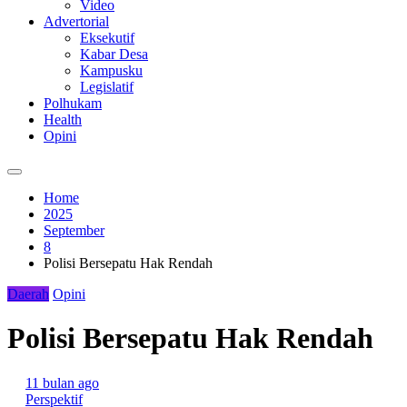
Video
Advertorial
Eksekutif
Kabar Desa
Kampusku
Legislatif
Polhukam
Health
Opini
Home
2025
September
8
Polisi Bersepatu Hak Rendah
Daerah
Opini
Polisi Bersepatu Hak Rendah
11 bulan ago
Perspektif