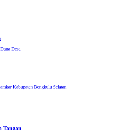
6
i Dana Desa
Damkar Kabupaten Bengkulu Selatan
un Tangan