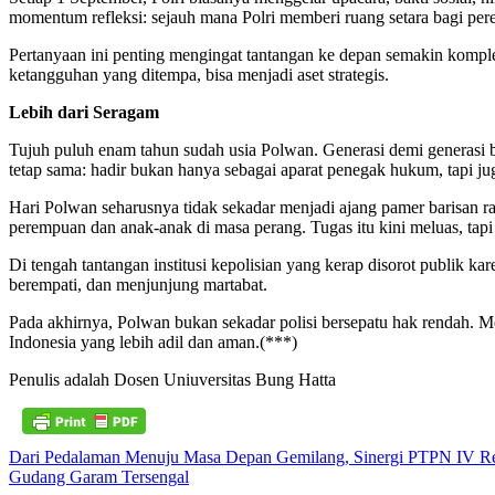
momentum refleksi: sejauh mana Polri memberi ruang setara bagi pe
Pertanyaan ini penting mengingat tantangan ke depan semakin kompl
ketangguhan yang ditempa, bisa menjadi aset strategis.
Lebih dari Seragam
Tujuh puluh enam tahun sudah usia Polwan. Generasi demi generasi be
tetap sama: hadir bukan hanya sebagai aparat penegak hukum, tapi ju
Hari Polwan seharusnya tidak sekadar menjadi ajang pamer barisan 
perempuan dan anak-anak di masa perang. Tugas itu kini meluas, tap
Di tengah tantangan institusi kepolisian yang kerap disorot publik 
berempati, dan menjunjung martabat.
Pada akhirnya, Polwan bukan sekadar polisi bersepatu hak rendah. M
Indonesia yang lebih adil dan aman.(***)
Penulis adalah Dosen Uniuversitas Bung Hatta
Navigasi
Dari Pedalaman Menuju Masa Depan Gemilang, Sinergi PTPN IV Re
Gudang Garam Tersengal
pos