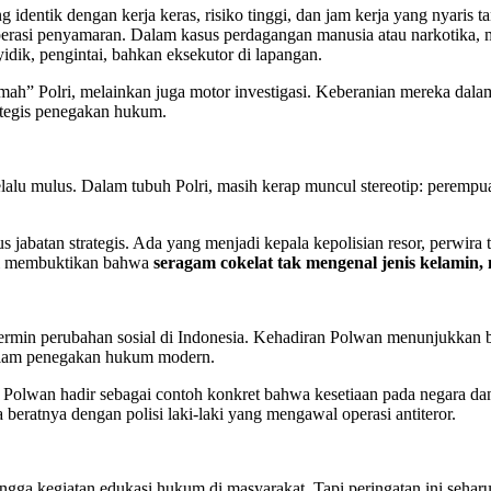
identik dengan kerja keras, risiko tinggi, dan jam kerja yang nyaris t
operasi penyamaran. Dalam kasus perdagangan manusia atau narkotika,
dik, pengintai, bahkan eksekutor di lapangan.
ah” Polri, melainkan juga motor investigasi. Keberanian mereka dala
ategis penegakan hukum.
lalu mulus. Dalam tubuh Polri, masih kerap muncul stereotip: perempu
 jabatan strategis. Ada yang menjadi kepala kepolisian resor, perwira 
ini membuktikan bahwa
seragam cokelat tak mengenal jenis kelamin,
 cermin perubahan sosial di Indonesia. Kehadiran Polwan menunjukkan 
 dalam penegakan hukum modern.
olwan hadir sebagai contoh konkret bahwa kesetiaan pada negara dan
eratnya dengan polisi laki-laki yang mengawal operasi antiteror.
hingga kegiatan edukasi hukum di masyarakat. Tapi peringatan ini seha