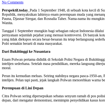
No Comments
Perspektif.today
_Pada 1 September 1948, di sebuah kota kecil di Sum
Republik, menyaksikan lahirnya enam perempuan muda yang menangg
Pauna, Djasnar Siregar, dan Rosnalia Taher. Nama-nama itu mungkin ti
Wanita.
Tanggal 1 September mungkin bagi sebagian rakyat Indonesia dilalui 
pernyataan sejumlah pejabat yang menuai kontroversi. Di banyak kota,
yang tidak diekspos secara besar-besaran itu tetap berlangsung se
Polri semakin berarti di mata masyarakat.
Dari Bukittinggi ke Nusantara
Enam Polwan pertama dididik di Sekolah Polisi Negara di Bukittinggi
intelijen sederhana. Setelah masa pendidikan, mereka langsung diter
moral.
Peran itu kemudian meluas. Seiring stabilnya negara pasca-1950-an, P
intelijen. Pelan tapi pasti, jejak langkah Polwan menorehkan warna be
Perempuan di Lini Depan
Citra Polwan sering dipersepsikan sebatas senyum ramah di pos polisi 
depan, dari mengatur demonstrasi, memimpin penyelidikan kasus korup