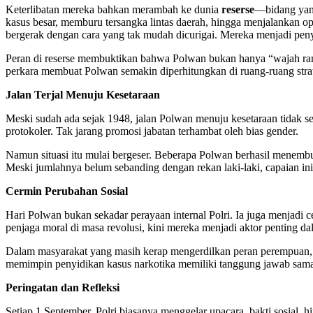
Keterlibatan mereka bahkan merambah ke dunia
reserse
—bidang yang 
kasus besar, memburu tersangka lintas daerah, hingga menjalankan 
bergerak dengan cara yang tak mudah dicurigai. Mereka menjadi penyi
Peran di reserse membuktikan bahwa Polwan bukan hanya “wajah ram
perkara membuat Polwan semakin diperhitungkan di ruang-ruang str
Jalan Terjal Menuju Kesetaraan
Meski sudah ada sejak 1948, jalan Polwan menuju kesetaraan tidak se
protokoler. Tak jarang promosi jabatan terhambat oleh bias gender.
Namun situasi itu mulai bergeser. Beberapa Polwan berhasil menembus
Meski jumlahnya belum sebanding dengan rekan laki-laki, capaian 
Cermin Perubahan Sosial
Hari Polwan bukan sekadar perayaan internal Polri. Ia juga menjadi
penjaga moral di masa revolusi, kini mereka menjadi aktor penting
Dalam masyarakat yang masih kerap mengerdilkan peran perempuan, P
memimpin penyidikan kasus narkotika memiliki tanggung jawab sama b
Peringatan dan Refleksi
Setiap 1 September, Polri biasanya menggelar upacara, bakti sosial, 