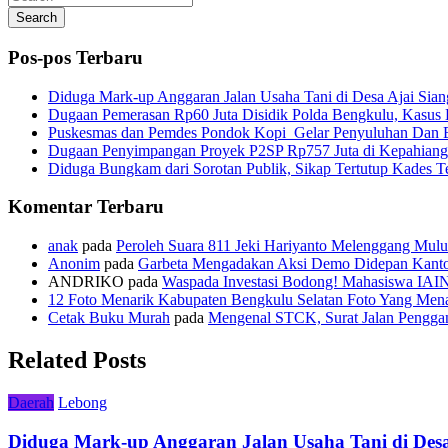
Search
Pos-pos Terbaru
Diduga Mark-up Anggaran Jalan Usaha Tani di Desa Ajai Sian
Dugaan Pemerasan Rp60 Juta Disidik Polda Bengkulu, Kasus K
Puskesmas dan Pemdes Pondok Kopi Gelar Penyuluhan Dan 
Dugaan Penyimpangan Proyek P2SP Rp757 Juta di Kepahiang
Diduga Bungkam dari Sorotan Publik, Sikap Tertutup Kades 
Komentar Terbaru
anak
pada
Peroleh Suara 811 Jeki Hariyanto Melenggang Mulu
Anonim
pada
Garbeta Mengadakan Aksi Demo Didepan Kant
ANDRIKO
pada
Waspada Investasi Bodong! Mahasiswa IAI
12 Foto Menarik Kabupaten Bengkulu Selatan Foto Yang Mena
Cetak Buku Murah
pada
Mengenal STCK, Surat Jalan Pengg
Related Posts
Daerah
Lebong
Diduga Mark-up Anggaran Jalan Usaha Tani di Desa