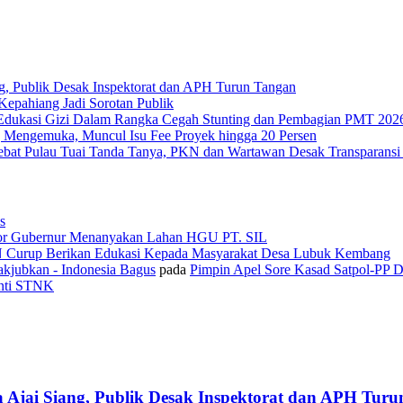
g, Publik Desak Inspektorat dan APH Turun Tangan
epahiang Jadi Sorotan Publik
Edukasi Gizi Dalam Rangka Cegah Stunting dan Pembagian PMT 202
 Mengemuka, Muncul Isu Fee Proyek hingga 20 Persen
Tebat Pulau Tuai Tanda Tanya, PKN dan Wartawan Desak Transparans
s
or Gubernur Menanyakan Lahan HGU PT. SIL
N Curup Berikan Edukasi Kepada Masyarakat Desa Lubuk Kembang
kjubkan - Indonesia Bagus
pada
Pimpin Apel Sore Kasad Satpol-PP 
anti STNK
 Ajai Siang, Publik Desak Inspektorat dan APH Tur