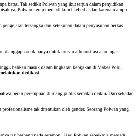
anpa batas. Tak sedikit Polwan yang ikut terjun dalam penyidikan
 misalnya, Polwan kerap menjadi kunci keberhasilan karena mampu
m pengejaran tersangka dan ketekunan dalam penyusunan berkas
an dianggap cocok hanya untuk urusan administrasi atau tugas
tinggi, bahkan masuk dalam lingkaran kebijakan di Mabes Polri.
 melainkan dedikasi
.
bahwa peran perempuan di ruang publik semakin diakui. Dari sekadar
 profesionalisme tak ditentukan oleh gender. Seorang Polwan yang
rusnya tak berhenti pada seremoni. Hari Polwan sebaiknya menjadi