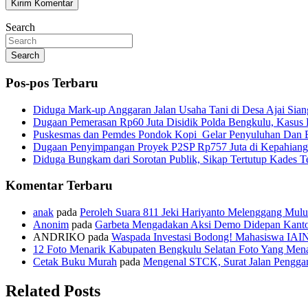
Search
Search
Pos-pos Terbaru
Diduga Mark-up Anggaran Jalan Usaha Tani di Desa Ajai Sian
Dugaan Pemerasan Rp60 Juta Disidik Polda Bengkulu, Kasus K
Puskesmas dan Pemdes Pondok Kopi Gelar Penyuluhan Dan 
Dugaan Penyimpangan Proyek P2SP Rp757 Juta di Kepahiang
Diduga Bungkam dari Sorotan Publik, Sikap Tertutup Kades 
Komentar Terbaru
anak
pada
Peroleh Suara 811 Jeki Hariyanto Melenggang Mulu
Anonim
pada
Garbeta Mengadakan Aksi Demo Didepan Kant
ANDRIKO
pada
Waspada Investasi Bodong! Mahasiswa IAI
12 Foto Menarik Kabupaten Bengkulu Selatan Foto Yang Mena
Cetak Buku Murah
pada
Mengenal STCK, Surat Jalan Pengg
Related Posts