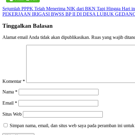
Navigasi
Sejumlah PPPK Telah Menerima NIK dari BKN Tapi Hingga Hari in
PEKERJAAN IRIGASI BWSS BP II DI DESA LUBUK GED
pos
Tinggalkan Balasan
Alamat email Anda tidak akan dipublikasikan.
Ruas yang wajib ditan
Komentar
*
Nama
*
Email
*
Situs Web
Simpan nama, email, dan situs web saya pada peramban ini untuk