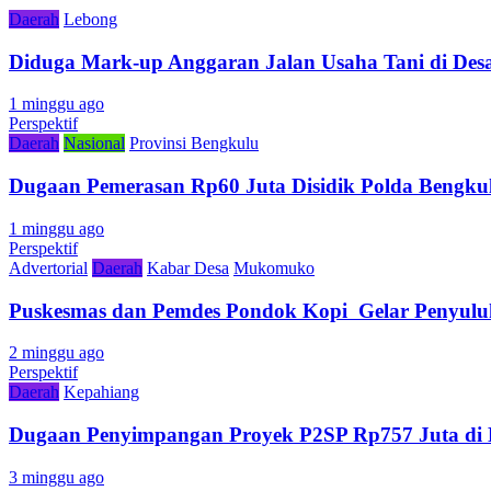
Daerah
Lebong
Diduga Mark-up Anggaran Jalan Usaha Tani di Desa
1 minggu ago
Perspektif
Daerah
Nasional
Provinsi Bengkulu
Dugaan Pemerasan Rp60 Juta Disidik Polda Bengkul
1 minggu ago
Perspektif
Advertorial
Daerah
Kabar Desa
Mukomuko
Puskesmas dan Pemdes Pondok Kopi Gelar Penyulu
2 minggu ago
Perspektif
Daerah
Kepahiang
Dugaan Penyimpangan Proyek P2SP Rp757 Juta di 
3 minggu ago