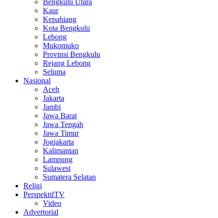
Bengkulu Utara
Kaur
Kepahiang
Kota Bengkulu
Lebong
Mukomuko
Provinsi Bengkulu
Rejang Lebong
Seluma
Nasional
Aceh
Jakarta
Jambi
Jawa Barat
Jawa Tengah
Jawa Timur
Jogjakarta
Kalimantan
Lampung
Sulawesi
Sumatera Selatan
Religi
PerspektifTV
Video
Advertorial