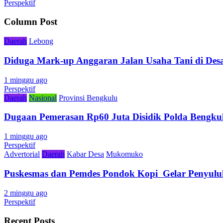
Perspektif
Column Post
Daerah
Lebong
Diduga Mark-up Anggaran Jalan Usaha Tani di Desa
1 minggu ago
Perspektif
Daerah
Nasional
Provinsi Bengkulu
Dugaan Pemerasan Rp60 Juta Disidik Polda Bengkul
1 minggu ago
Perspektif
Advertorial
Daerah
Kabar Desa
Mukomuko
Puskesmas dan Pemdes Pondok Kopi Gelar Penyulu
2 minggu ago
Perspektif
Recent Posts