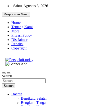
Skip
Sabtu, Agustus 8, 2026
to
content
Responsive Menu
Home
Tentang Kami
More
Privasi Policy
Disclaimer
Redaksi
Copyright
Ispiratif Profesional Independen
Perspektif.today
Search
Search
Daerah
Bengkulu Selatan
Bengkulu Tengah