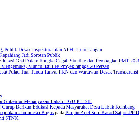
g, Publik Desak Inspektorat dan APH Turun Tangan
epahiang Jadi Sorotan Publik
Edukasi Gizi Dalam Rangka Cegah Stunting dan Pembagian PMT 202
 Mengemuka, Muncul Isu Fee Proyek hingga 20 Persen
Tebat Pulau Tuai Tanda Tanya, PKN dan Wartawan Desak Transparans
s
or Gubernur Menanyakan Lahan HGU PT. SIL
N Curup Berikan Edukasi Kepada Masyarakat Desa Lubuk Kembang
kjubkan - Indonesia Bagus
pada
Pimpin Apel Sore Kasad Satpol-PP 
anti STNK