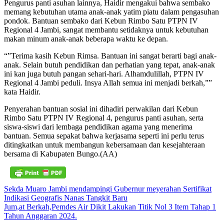
Pengurus panti asuhan lainnya, Haidir mengakui bahwa sembako
memang kebutuhan utama anak-anak yatim piatu dalam pengasuhan
pondok. Bantuan sembako dari Kebun Rimbo Satu PTPN IV
Regional 4 Jambi, sangat membantu setidaknya untuk kebutuhan
makan minum anak-anak beberapa waktu ke depan.
“”Terima kasih Kebun Rimsa. Bantuan ini sangat berarti bagi anak-
anak. Selain butuh pendidikan dan perhatian yang tepat, anak-anak
ini kan juga butuh pangan sehari-hari. Alhamdulillah, PTPN IV
Regional 4 Jambi peduli. Insya Allah semua ini menjadi berkah,””
kata Haidir.
Penyerahan bantuan sosial ini dihadiri perwakilan dari Kebun
Rimbo Satu PTPN IV Regional 4, pengurus panti asuhan, serta
siswa-siswi dari lembaga pendidikan agama yang menerima
bantuan. Semua sepakat bahwa kerjasama seperti ini perlu terus
ditingkatkan untuk membangun kebersamaan dan kesejahteraan
bersama di Kabupaten Bungo.(AA)
Navigasi
Sekda Muaro Jambi mendampingi Gubernur meyerahan Sertifikat
Indikasi Geografis Nanas Tangkit Baru
pos
Jum,at Berkah,Pemdes Air Dikit Lakukan Titik Nol 3 Item Tahap 1
Tahun Anggaran 2024.