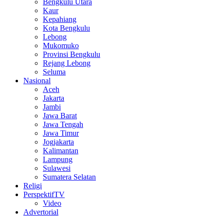
Bengkulu Utara
Kaur
Kepahiang
Kota Bengkulu
Lebong
Mukomuko
Provinsi Bengkulu
Rejang Lebong
Seluma
Nasional
Aceh
Jakarta
Jambi
Jawa Barat
Jawa Tengah
Jawa Timur
Jogjakarta
Kalimantan
Lampung
Sulawesi
Sumatera Selatan
Religi
PerspektifTV
Video
Advertorial