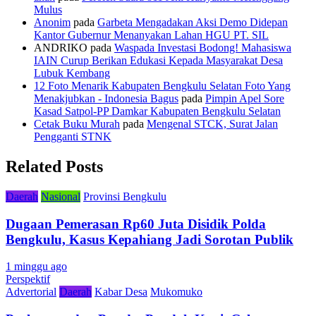
Mulus
Anonim
pada
Garbeta Mengadakan Aksi Demo Didepan
Kantor Gubernur Menanyakan Lahan HGU PT. SIL
ANDRIKO
pada
Waspada Investasi Bodong! Mahasiswa
IAIN Curup Berikan Edukasi Kepada Masyarakat Desa
Lubuk Kembang
12 Foto Menarik Kabupaten Bengkulu Selatan Foto Yang
Menakjubkan - Indonesia Bagus
pada
Pimpin Apel Sore
Kasad Satpol-PP Damkar Kabupaten Bengkulu Selatan
Cetak Buku Murah
pada
Mengenal STCK, Surat Jalan
Pengganti STNK
Related Posts
Daerah
Nasional
Provinsi Bengkulu
Dugaan Pemerasan Rp60 Juta Disidik Polda
Bengkulu, Kasus Kepahiang Jadi Sorotan Publik
1 minggu ago
Perspektif
Advertorial
Daerah
Kabar Desa
Mukomuko