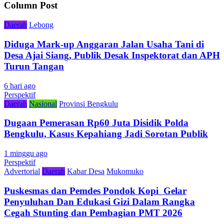
Column Post
Daerah
Lebong
Diduga Mark-up Anggaran Jalan Usaha Tani di
Desa Ajai Siang, Publik Desak Inspektorat dan APH
Turun Tangan
6 hari ago
Perspektif
Daerah
Nasional
Provinsi Bengkulu
Dugaan Pemerasan Rp60 Juta Disidik Polda
Bengkulu, Kasus Kepahiang Jadi Sorotan Publik
1 minggu ago
Perspektif
Advertorial
Daerah
Kabar Desa
Mukomuko
Puskesmas dan Pemdes Pondok Kopi Gelar
Penyuluhan Dan Edukasi Gizi Dalam Rangka
Cegah Stunting dan Pembagian PMT 2026