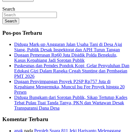
Search
Search
Pos-pos Terbaru
Diduga Mark-up Anggaran Jalan Usaha Tani di Desa Ajai
Siang, Publik Desak Inspektorat dan APH Turun Tangan
Dugaan Pemerasan Rp60 Juta Disidik Polda Bengkulu,
Kasus Kepahiang Jadi Sorotan Publik
Puskesmas dan Pemdes Pondok Kopi Gelar Penyuluhan Dan
Edukasi Gizi Dalam Rangka Cegah Stunting dan Pembagian
PMT 2026
Dugaan Penyimpangan Proyek P2SP Rp757 Juta di
Kepahiang Mengemuka, Muncul Isu Fee Proyek hingga 20
Persen
Diduga Bungkam dari Sorotan Publik, Sikap Tertutup Kades
Tebat Pulau Tuai Tanda Tanya, PKN dan Wartawan Desak
Transparansi Dana Desa
Komentar Terbaru
anak
pada
Peroleh Suara 811 Jeki Hariyanto Melenggang