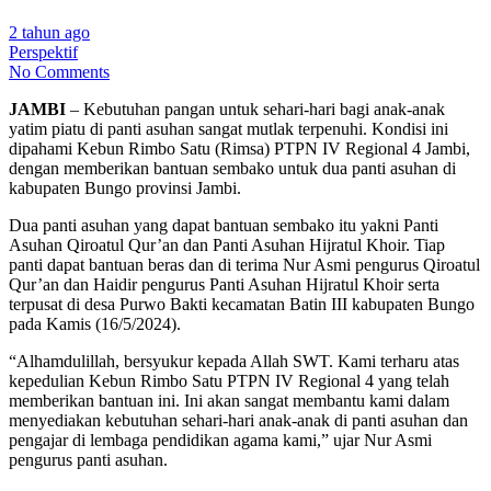
2 tahun ago
Perspektif
No Comments
JAMBI
– Kebutuhan pangan untuk sehari-hari bagi anak-anak
yatim piatu di panti asuhan sangat mutlak terpenuhi. Kondisi ini
dipahami Kebun Rimbo Satu (Rimsa) PTPN IV Regional 4 Jambi,
dengan memberikan bantuan sembako untuk dua panti asuhan di
kabupaten Bungo provinsi Jambi.
Dua panti asuhan yang dapat bantuan sembako itu yakni Panti
Asuhan Qiroatul Qur’an dan Panti Asuhan Hijratul Khoir. Tiap
panti dapat bantuan beras dan di terima Nur Asmi pengurus Qiroatul
Qur’an dan Haidir pengurus Panti Asuhan Hijratul Khoir serta
terpusat di desa Purwo Bakti kecamatan Batin III kabupaten Bungo
pada Kamis (16/5/2024).
“Alhamdulillah, bersyukur kepada Allah SWT. Kami terharu atas
kepedulian Kebun Rimbo Satu PTPN IV Regional 4 yang telah
memberikan bantuan ini. Ini akan sangat membantu kami dalam
menyediakan kebutuhan sehari-hari anak-anak di panti asuhan dan
pengajar di lembaga pendidikan agama kami,” ujar Nur Asmi
pengurus panti asuhan.