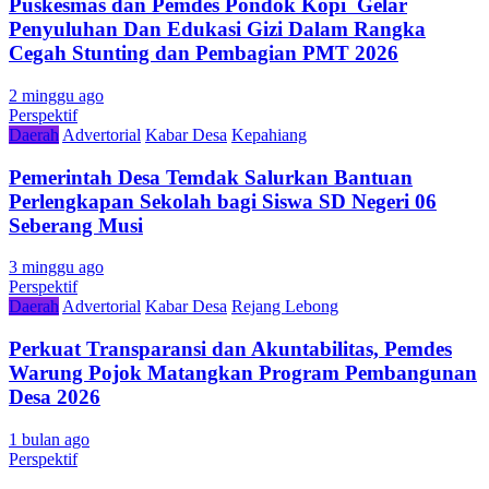
Puskesmas dan Pemdes Pondok Kopi Gelar
Penyuluhan Dan Edukasi Gizi Dalam Rangka
Cegah Stunting dan Pembagian PMT 2026
2 minggu ago
Perspektif
Daerah
Advertorial
Kabar Desa
Kepahiang
Pemerintah Desa Temdak Salurkan Bantuan
Perlengkapan Sekolah bagi Siswa SD Negeri 06
Seberang Musi
3 minggu ago
Perspektif
Daerah
Advertorial
Kabar Desa
Rejang Lebong
Perkuat Transparansi dan Akuntabilitas, Pemdes
Warung Pojok Matangkan Program Pembangunan
Desa 2026
1 bulan ago
Perspektif