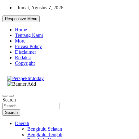
Skip
Jumat, Agustus 7, 2026
to
content
Responsive Menu
Home
Tentang Kami
More
Privasi Policy
Disclaimer
Redaksi
Copyright
Ispiratif Profesional Independen
Perspektif.today
Search
Search
Daerah
Bengkulu Selatan
Bengkulu Tengah