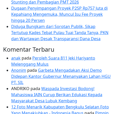
Stunting dan Pembagian PMT 2026
Dugaan Penyimpangan Proyek P2SP Rp757 Juta di
Kepahiang Mengemuka, Muncul Isu Fee Proyek
hingga 20 Persen
Diduga Bungkam dari Sorotan Publik, Sikap
Tertutup Kades Tebat Pulau Tuai Tanda Tanya, PKN
dan Wartawan Desak Transparansi Dana Desa
Komentar Terbaru
anak
pada
Peroleh Suara 811 Jeki Hariyanto
Melenggang Mulus
Anonim
pada
Garbeta Mengadakan Aksi Demo
Didepan Kantor Gubernur Menanyakan Lahan HGU
PT. SIL
ANDRIKO
pada
Waspada Investasi Bodong!
Mahasiswa IAIN Curup Berikan Edukasi Kepada
Masyarakat Desa Lubuk Kembang
12 Foto Menarik Kabupaten Bengkulu Selatan Foto
Yang Menakjubkan - Indonesia Bagus
pada
Pimpin