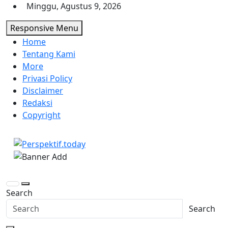
Skip
Minggu, Agustus 9, 2026
to
Responsive Menu
content
Home
Tentang Kami
More
Privasi Policy
Disclaimer
Redaksi
Copyright
Perspektif.today
Ispiratif Profesional Independen
Search
Search