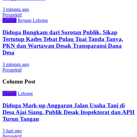
3 minggu ago
Perspektif
Daerah
Rejang Lebong
Diduga Bungkam dari Sorotan Publik, Sikap
Tertutup Kades Tebat Pulau Tuai Tanda Tanya,
PKN dan Wartawan Desak Transparansi Dana
Desa
3 minggu ago
Perspektif
Column Post
Daerah
Lebong
Diduga Mark-up Anggaran Jalan Usaha Tani di
Desa Ajai Siang, Publik Desak Inspektorat dan APH
Turun Tangan
5 hari ago
Perspektif