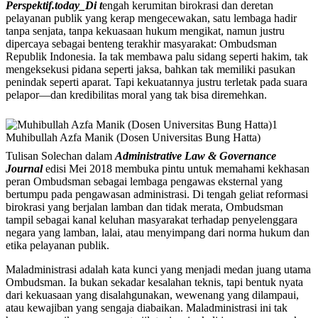
Perspektif.today_Di t
engah kerumitan birokrasi dan deretan
pelayanan publik yang kerap mengecewakan, satu lembaga hadir
tanpa senjata, tanpa kekuasaan hukum mengikat, namun justru
dipercaya sebagai benteng terakhir masyarakat: Ombudsman
Republik Indonesia. Ia tak membawa palu sidang seperti hakim, tak
mengeksekusi pidana seperti jaksa, bahkan tak memiliki pasukan
penindak seperti aparat. Tapi kekuatannya justru terletak pada suara
pelapor—dan kredibilitas moral yang tak bisa diremehkan.
Muhibullah Azfa Manik (Dosen Universitas Bung Hatta)
Tulisan Solechan dalam
Administrative Law & Governance
Journal
edisi Mei 2018 membuka pintu untuk memahami kekhasan
peran Ombudsman sebagai lembaga pengawas eksternal yang
bertumpu pada pengawasan administrasi. Di tengah geliat reformasi
birokrasi yang berjalan lamban dan tidak merata, Ombudsman
tampil sebagai kanal keluhan masyarakat terhadap penyelenggara
negara yang lamban, lalai, atau menyimpang dari norma hukum dan
etika pelayanan publik.
Maladministrasi adalah kata kunci yang menjadi medan juang utama
Ombudsman. Ia bukan sekadar kesalahan teknis, tapi bentuk nyata
dari kekuasaan yang disalahgunakan, wewenang yang dilampaui,
atau kewajiban yang sengaja diabaikan. Maladministrasi ini tak