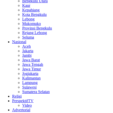
Bengkulu Utara
Kaur
Kepahiang
Kota Bengkulu
Lebong
Mukomuko
Provinsi Bengkulu
Rejang Lebong
Seluma
Nasional
Aceh
Jakarta
Jambi
Jawa Barat
Jawa Tengah
Jawa Timur
Jogjakarta
Kalimantan
Lampung
Sulawesi
Sumatera Selatan
Religi
PerspektifTV
Video
Advertorial