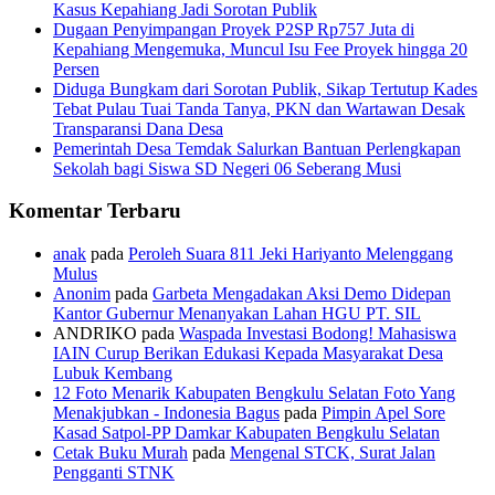
Kasus Kepahiang Jadi Sorotan Publik
Dugaan Penyimpangan Proyek P2SP Rp757 Juta di
Kepahiang Mengemuka, Muncul Isu Fee Proyek hingga 20
Persen
Diduga Bungkam dari Sorotan Publik, Sikap Tertutup Kades
Tebat Pulau Tuai Tanda Tanya, PKN dan Wartawan Desak
Transparansi Dana Desa
Pemerintah Desa Temdak Salurkan Bantuan Perlengkapan
Sekolah bagi Siswa SD Negeri 06 Seberang Musi
Komentar Terbaru
anak
pada
Peroleh Suara 811 Jeki Hariyanto Melenggang
Mulus
Anonim
pada
Garbeta Mengadakan Aksi Demo Didepan
Kantor Gubernur Menanyakan Lahan HGU PT. SIL
ANDRIKO
pada
Waspada Investasi Bodong! Mahasiswa
IAIN Curup Berikan Edukasi Kepada Masyarakat Desa
Lubuk Kembang
12 Foto Menarik Kabupaten Bengkulu Selatan Foto Yang
Menakjubkan - Indonesia Bagus
pada
Pimpin Apel Sore
Kasad Satpol-PP Damkar Kabupaten Bengkulu Selatan
Cetak Buku Murah
pada
Mengenal STCK, Surat Jalan
Pengganti STNK