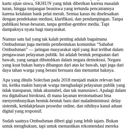
kartu ujian siswa, SKHUN yang tidak diberikan karena masalah
iuran, hingga tunjangan beasiswa yang tertunda pencairannya
karena kelalaian bank pelat merah. Semua kasus itu diselesaikan
dengan pendekatan mediasi, klarifikasi, dan pendampingan. Tanpa
publikasi besar-besaran, tanpa gembar-gembor media. Tapi
dampaknya nyata bagi masyarakat.
Namun satu hal yang tak kalah penting adalah bagaimana
Ombudsman juga merintis pembentukan komunitas “Sahabat
Ombudsman” — jaringan masyarakat sipil yang ikut terlibat dalam
pengawasan pelayanan publik. Ini adalah bentuk penguatan dari
bawah, yang sangat dibutuhkan dalam negara demokrasi. Negara
yang kuat bukan hanya dibangun dari atas ke bawah, tapi juga dari
daya tahan warga yang berani bersuara dan menuntut haknya.
Apa yang ditulis Solechan pada 2018 menjadi makin relevan hari
ini, ketika makin banyak warga menghadapi pelayanan publik yang
tidak transparan, tidak akuntabel, dan tak manusiawi. Apalagi dalam
era digitalisasi birokrasi, di mana layanan terotomatisasi bisa
menyembunyikan bentuk-bentuk baru dari maladministrasi: delay
sistemik, ketidakjelasan prosedur online, dan nihilnya kanal aduan
digital yang responsif.
Sudah saatnya Ombudsman diberi gigi yang lebih tajam. Bukan
untuk menghukum, tapi untuk memastikan rekomendasi mereka