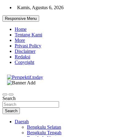
Skip
Kamis, Agustus 6, 2026
to
content
Responsive Menu
Home
Tentang Kami
More
Privasi Policy
Disclaimer
Redaksi
Copyright
Ispiratif Profesional Independen
Perspektif.today
Search
Search
Daerah
Bengkulu Selatan
Bengkulu Tengah