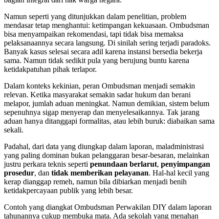
Namun seperti yang ditunjukkan dalam penelitian, problem
mendasar tetap menghantui: ketimpangan kekuasaan. Ombudsman
bisa menyampaikan rekomendasi, tapi tidak bisa memaksa
pelaksanaannya secara langsung. Di sinilah sering terjadi paradoks.
Banyak kasus selesai secara adil karena instansi bersedia bekerja
sama. Namun tidak sedikit pula yang berujung buntu karena
ketidakpatuhan pihak terlapor.
Dalam konteks kekinian, peran Ombudsman menjadi semakin
relevan. Ketika masyarakat semakin sadar hukum dan berani
melapor, jumlah aduan meningkat. Namun demikian, sistem belum
sepenuhnya sigap menyerap dan menyelesaikannya. Tak jarang
aduan hanya ditanggapi formalitas, atau lebih buruk: diabaikan sama
sekali.
Padahal, dari data yang diungkap dalam laporan, maladministrasi
yang paling dominan bukan pelanggaran besar-besaran, melainkan
justru perkara teknis seperti
penundaan berlarut
,
penyimpangan
prosedur
, dan
tidak memberikan pelayanan
. Hal-hal kecil yang
kerap dianggap remeh, namun bila dibiarkan menjadi benih
ketidakpercayaan publik yang lebih besar.
Contoh yang diangkat Ombudsman Perwakilan DIY dalam laporan
tahunannya cukup membuka mata. Ada sekolah yang menahan