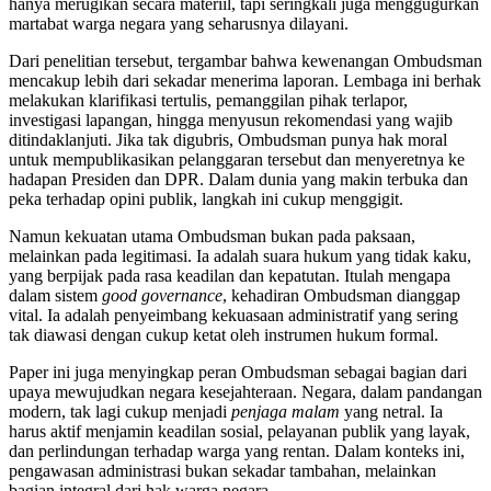
hanya merugikan secara materiil, tapi seringkali juga menggugurkan
martabat warga negara yang seharusnya dilayani.
Dari penelitian tersebut, tergambar bahwa kewenangan Ombudsman
mencakup lebih dari sekadar menerima laporan. Lembaga ini berhak
melakukan klarifikasi tertulis, pemanggilan pihak terlapor,
investigasi lapangan, hingga menyusun rekomendasi yang wajib
ditindaklanjuti. Jika tak digubris, Ombudsman punya hak moral
untuk mempublikasikan pelanggaran tersebut dan menyeretnya ke
hadapan Presiden dan DPR. Dalam dunia yang makin terbuka dan
peka terhadap opini publik, langkah ini cukup menggigit.
Namun kekuatan utama Ombudsman bukan pada paksaan,
melainkan pada legitimasi. Ia adalah suara hukum yang tidak kaku,
yang berpijak pada rasa keadilan dan kepatutan. Itulah mengapa
dalam sistem
good governance
, kehadiran Ombudsman dianggap
vital. Ia adalah penyeimbang kekuasaan administratif yang sering
tak diawasi dengan cukup ketat oleh instrumen hukum formal.
Paper ini juga menyingkap peran Ombudsman sebagai bagian dari
upaya mewujudkan negara kesejahteraan. Negara, dalam pandangan
modern, tak lagi cukup menjadi
penjaga malam
yang netral. Ia
harus aktif menjamin keadilan sosial, pelayanan publik yang layak,
dan perlindungan terhadap warga yang rentan. Dalam konteks ini,
pengawasan administrasi bukan sekadar tambahan, melainkan
bagian integral dari hak warga negara.