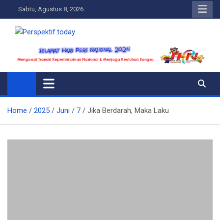
Skip
Sabtu, Agustus 8, 2026
to
content
Perspektif.today
Ispiratif Profesional Independen
Home
2025
Juni
7
Jika Berdarah, Maka Laku