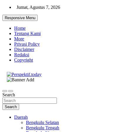
Skip
Jumat, Agustus 7, 2026
to
content
Responsive Menu
Home
Tentang Kami
More
Privasi Policy
Disclaimer
Redaksi
Copyright
Ispiratif Profesional Independen
Perspektif.today
Search
Search
Daerah
Bengkulu Selatan
Bengkulu Tengah