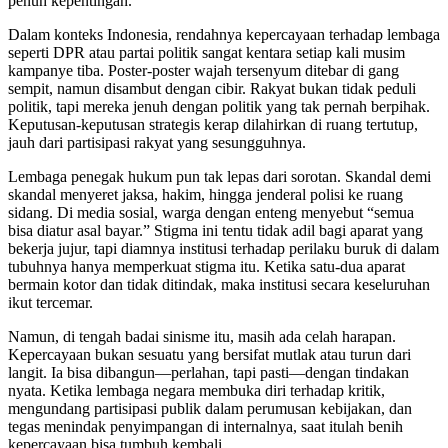
penuh kepentingan.
Dalam konteks Indonesia, rendahnya kepercayaan terhadap lembaga
seperti DPR atau partai politik sangat kentara setiap kali musim
kampanye tiba. Poster-poster wajah tersenyum ditebar di gang
sempit, namun disambut dengan cibir. Rakyat bukan tidak peduli
politik, tapi mereka jenuh dengan politik yang tak pernah berpihak.
Keputusan-keputusan strategis kerap dilahirkan di ruang tertutup,
jauh dari partisipasi rakyat yang sesungguhnya.
Lembaga penegak hukum pun tak lepas dari sorotan. Skandal demi
skandal menyeret jaksa, hakim, hingga jenderal polisi ke ruang
sidang. Di media sosial, warga dengan enteng menyebut “semua
bisa diatur asal bayar.” Stigma ini tentu tidak adil bagi aparat yang
bekerja jujur, tapi diamnya institusi terhadap perilaku buruk di dalam
tubuhnya hanya memperkuat stigma itu. Ketika satu-dua aparat
bermain kotor dan tidak ditindak, maka institusi secara keseluruhan
ikut tercemar.
Namun, di tengah badai sinisme itu, masih ada celah harapan.
Kepercayaan bukan sesuatu yang bersifat mutlak atau turun dari
langit. Ia bisa dibangun—perlahan, tapi pasti—dengan tindakan
nyata. Ketika lembaga negara membuka diri terhadap kritik,
mengundang partisipasi publik dalam perumusan kebijakan, dan
tegas menindak penyimpangan di internalnya, saat itulah benih
kepercayaan bisa tumbuh kembali.