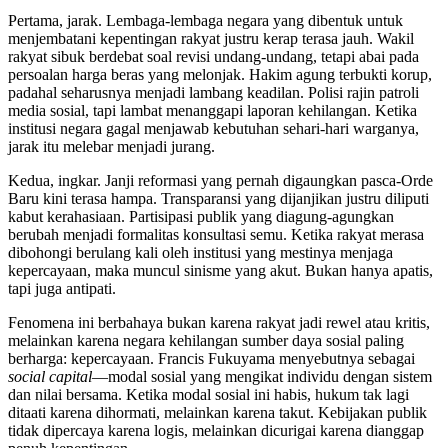
Pertama, jarak. Lembaga-lembaga negara yang dibentuk untuk
menjembatani kepentingan rakyat justru kerap terasa jauh. Wakil
rakyat sibuk berdebat soal revisi undang-undang, tetapi abai pada
persoalan harga beras yang melonjak. Hakim agung terbukti korup,
padahal seharusnya menjadi lambang keadilan. Polisi rajin patroli
media sosial, tapi lambat menanggapi laporan kehilangan. Ketika
institusi negara gagal menjawab kebutuhan sehari-hari warganya,
jarak itu melebar menjadi jurang.
Kedua, ingkar. Janji reformasi yang pernah digaungkan pasca-Orde
Baru kini terasa hampa. Transparansi yang dijanjikan justru diliputi
kabut kerahasiaan. Partisipasi publik yang diagung-agungkan
berubah menjadi formalitas konsultasi semu. Ketika rakyat merasa
dibohongi berulang kali oleh institusi yang mestinya menjaga
kepercayaan, maka muncul sinisme yang akut. Bukan hanya apatis,
tapi juga antipati.
Fenomena ini berbahaya bukan karena rakyat jadi rewel atau kritis,
melainkan karena negara kehilangan sumber daya sosial paling
berharga: kepercayaan. Francis Fukuyama menyebutnya sebagai
social capital
—modal sosial yang mengikat individu dengan sistem
dan nilai bersama. Ketika modal sosial ini habis, hukum tak lagi
ditaati karena dihormati, melainkan karena takut. Kebijakan publik
tidak dipercaya karena logis, melainkan dicurigai karena dianggap