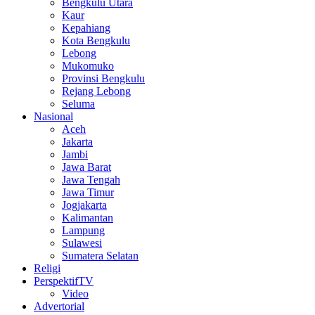
Bengkulu Utara
Kaur
Kepahiang
Kota Bengkulu
Lebong
Mukomuko
Provinsi Bengkulu
Rejang Lebong
Seluma
Nasional
Aceh
Jakarta
Jambi
Jawa Barat
Jawa Tengah
Jawa Timur
Jogjakarta
Kalimantan
Lampung
Sulawesi
Sumatera Selatan
Religi
PerspektifTV
Video
Advertorial