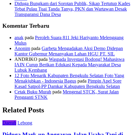
Diduga Bungkam dari Sorotan Publik, Sikap Tertutup Kades
Tebat Pulau Tuai Tanda Tanya, PKN dan Wartawan Desak
Transparansi Dana Desa
Komentar Terbaru
anak
pada
Peroleh Suara 811 Jeki Hariyanto Melenggang
Mulus
Anonim
pada
Garbeta Mengadakan Aksi Demo Didepan
Kantor Gubernur Menanyakan Lahan HGU PT. SIL
ANDRIKO
pada
Waspada Investasi Bodong! Mahasiswa
IAIN Curup Berikan Edukasi Kepada Masyarakat Desa
Lubuk Kembang
12 Foto Menarik Kabupaten Bengkulu Selatan Foto Yang
Menakjubkan - Indonesia Bagus
pada
Pimpin Apel Sore
Kasad Satpol-PP Damkar Kabupaten Bengkulu Selatan
Cetak Buku Murah
pada
Mengenal STCK, Surat Jalan
Pengganti STNK
Related Posts
Daerah
Lebong
Diduga Mark-up Anggaran Jalan Usaha Tani di