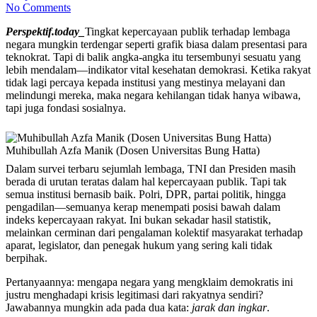
No Comments
Perspektif.today_
Tingkat kepercayaan publik terhadap lembaga
negara mungkin terdengar seperti grafik biasa dalam presentasi para
teknokrat. Tapi di balik angka-angka itu tersembunyi sesuatu yang
lebih mendalam—indikator vital kesehatan demokrasi. Ketika rakyat
tidak lagi percaya kepada institusi yang mestinya melayani dan
melindungi mereka, maka negara kehilangan tidak hanya wibawa,
tapi juga fondasi sosialnya.
Muhibullah Azfa Manik (Dosen Universitas Bung Hatta)
Dalam survei terbaru sejumlah lembaga, TNI dan Presiden masih
berada di urutan teratas dalam hal kepercayaan publik. Tapi tak
semua institusi bernasib baik. Polri, DPR, partai politik, hingga
pengadilan—semuanya kerap menempati posisi bawah dalam
indeks kepercayaan rakyat. Ini bukan sekadar hasil statistik,
melainkan cerminan dari pengalaman kolektif masyarakat terhadap
aparat, legislator, dan penegak hukum yang sering kali tidak
berpihak.
Pertanyaannya: mengapa negara yang mengklaim demokratis ini
justru menghadapi krisis legitimasi dari rakyatnya sendiri?
Jawabannya mungkin ada pada dua kata:
jarak dan ingkar
.