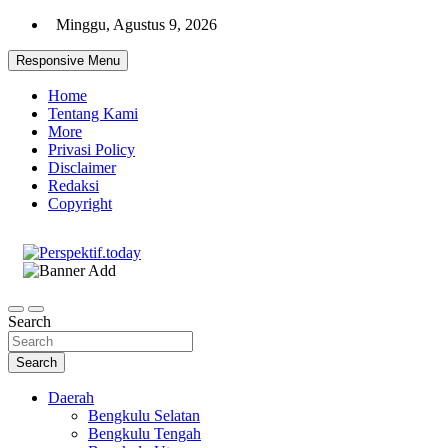
Skip
Minggu, Agustus 9, 2026
to
content
Responsive Menu
Home
Tentang Kami
More
Privasi Policy
Disclaimer
Redaksi
Copyright
Ispiratif Profesional Independen
Perspektif.today
Search
Search
Daerah
Bengkulu Selatan
Bengkulu Tengah