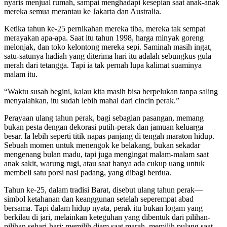
nyaris menjual rumah, sampai menghadapi kesepian saat anak-anak
mereka semua merantau ke Jakarta dan Australia.
Ketika tahun ke-25 pernikahan mereka tiba, mereka tak sempat
merayakan apa-apa. Saat itu tahun 1998, harga minyak goreng
melonjak, dan toko kelontong mereka sepi. Saminah masih ingat,
satu-satunya hadiah yang diterima hari itu adalah sebungkus gula
merah dari tetangga. Tapi ia tak pernah lupa kalimat suaminya
malam itu.
“Waktu susah begini, kalau kita masih bisa berpelukan tanpa saling
menyalahkan, itu sudah lebih mahal dari cincin perak.”
Perayaan ulang tahun perak, bagi sebagian pasangan, memang
bukan pesta dengan dekorasi putih-perak dan jamuan keluarga
besar. Ia lebih seperti titik napas panjang di tengah maraton hidup.
Sebuah momen untuk menengok ke belakang, bukan sekadar
mengenang bulan madu, tapi juga mengingat malam-malam saat
anak sakit, warung rugi, atau saat hanya ada cukup uang untuk
membeli satu porsi nasi padang, yang dibagi berdua.
Tahun ke-25, dalam tradisi Barat, disebut ulang tahun perak—
simbol ketahanan dan keanggunan setelah seperempat abad
bersama. Tapi dalam hidup nyata, perak itu bukan logam yang
berkilau di jari, melainkan keteguhan yang dibentuk dari pilihan-
pilihan sehari-hari: memilih diam saat marah, memilih pulang saat