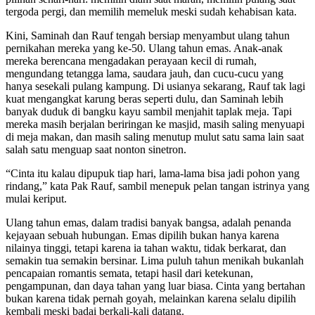
tergoda pergi, dan memilih memeluk meski sudah kehabisan kata.
Kini, Saminah dan Rauf tengah bersiap menyambut ulang tahun
pernikahan mereka yang ke-50. Ulang tahun emas. Anak-anak
mereka berencana mengadakan perayaan kecil di rumah,
mengundang tetangga lama, saudara jauh, dan cucu-cucu yang
hanya sesekali pulang kampung. Di usianya sekarang, Rauf tak lagi
kuat mengangkat karung beras seperti dulu, dan Saminah lebih
banyak duduk di bangku kayu sambil menjahit taplak meja. Tapi
mereka masih berjalan beriringan ke masjid, masih saling menyuapi
di meja makan, dan masih saling menutup mulut satu sama lain saat
salah satu menguap saat nonton sinetron.
“Cinta itu kalau dipupuk tiap hari, lama-lama bisa jadi pohon yang
rindang,” kata Pak Rauf, sambil menepuk pelan tangan istrinya yang
mulai keriput.
Ulang tahun emas, dalam tradisi banyak bangsa, adalah penanda
kejayaan sebuah hubungan. Emas dipilih bukan hanya karena
nilainya tinggi, tetapi karena ia tahan waktu, tidak berkarat, dan
semakin tua semakin bersinar. Lima puluh tahun menikah bukanlah
pencapaian romantis semata, tetapi hasil dari ketekunan,
pengampunan, dan daya tahan yang luar biasa. Cinta yang bertahan
bukan karena tidak pernah goyah, melainkan karena selalu dipilih
kembali meski badai berkali-kali datang.