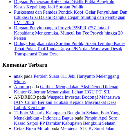
Dugaan Pemerasan Rp60 Juta Disidik Polda Bengkulu,
Kasus Kepahiang Jadi Sorotan Publik
Puskesmas dan Pemdes Pondok Kopi Gelar Penyuluhan Dan
Edukasi Gizi Dalam Rangka Cegah Stunting dan Pembagian
PMT 2026
Dugaan Penyimpangan Proyek P2SP Rp757 Juta di
Kepahiang Mengemuka, Muncul Isu Fee Proyek hingga 20
Persen
Diduga Bungkam dari Sorotan Publik, Sikap Tertutup Kades
Tebat Pulau Tuai Tanda Tanya, PKN dan Wartawan Desak
Transparansi Dana Desa
Komentar Terbaru
anak
pada
Peroleh Suara 811 Jeki Hariyanto Melenggang
Mulus
Anonim
pada
Garbeta Mengadakan Aksi Demo Didepan
Kantor Gubernur Menanyakan Lahan HGU PT. SIL
ANDRIKO
pada
Waspada Investasi Bodong! Mahasiswa
IAIN Curup Berikan Edukasi Kepada Masyarakat Desa
Lubuk Kembang
12 Foto Menarik Kabupaten Bengkulu Selatan Foto Yang
Menakjubkan - Indonesia Bagus
pada
Pimpin Apel Sore
Kasad Satpol-PP Damkar Kabupaten Bengkulu Selatan
Cetak Buku Murah
pada
Mengenal STCK, Surat Jalan