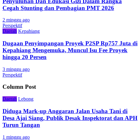
Penyuluhan Dan Edukasi Gizi Dalam Rangka
Cegah Stunting dan Pembagian PMT 2026
2 minggu ago
Perspektif
Daerah
Kepahiang
Dugaan Penyimpangan Proyek P2SP Rp757 Juta di
Kepahiang Mengemuka, Muncul Isu Fee Proyek
hingga 20 Persen
3 minggu ago
Perspektif
Column Post
Daerah
Lebong
Diduga Mark-up Anggaran Jalan Usaha Tani di
Desa Ajai Siang, Publik Desak Inspektorat dan APH
Turun Tangan
1 minggu ago