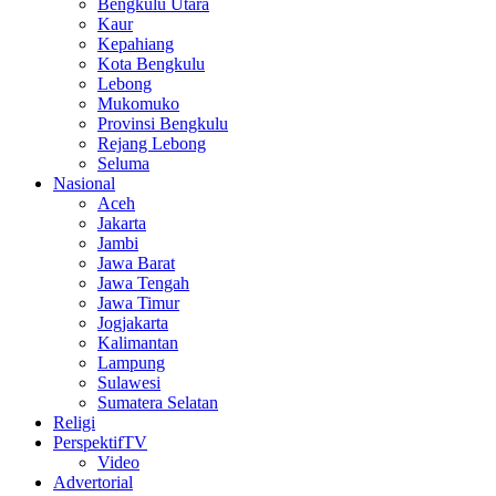
Bengkulu Utara
Kaur
Kepahiang
Kota Bengkulu
Lebong
Mukomuko
Provinsi Bengkulu
Rejang Lebong
Seluma
Nasional
Aceh
Jakarta
Jambi
Jawa Barat
Jawa Tengah
Jawa Timur
Jogjakarta
Kalimantan
Lampung
Sulawesi
Sumatera Selatan
Religi
PerspektifTV
Video
Advertorial