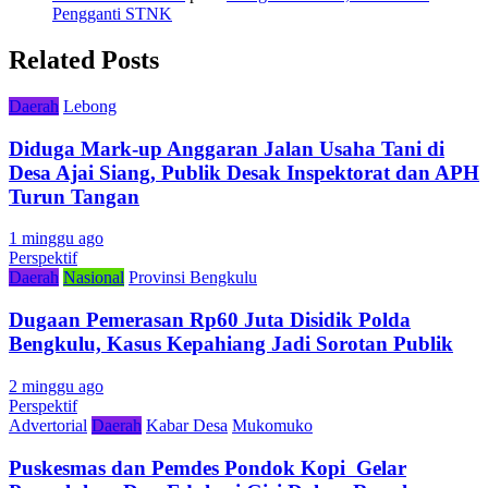
Pengganti STNK
Related Posts
Daerah
Lebong
Diduga Mark-up Anggaran Jalan Usaha Tani di
Desa Ajai Siang, Publik Desak Inspektorat dan APH
Turun Tangan
1 minggu ago
Perspektif
Daerah
Nasional
Provinsi Bengkulu
Dugaan Pemerasan Rp60 Juta Disidik Polda
Bengkulu, Kasus Kepahiang Jadi Sorotan Publik
2 minggu ago
Perspektif
Advertorial
Daerah
Kabar Desa
Mukomuko
Puskesmas dan Pemdes Pondok Kopi Gelar