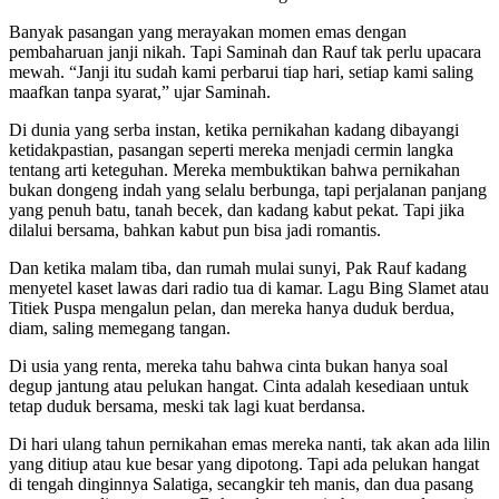
Banyak pasangan yang merayakan momen emas dengan
pembaharuan janji nikah. Tapi Saminah dan Rauf tak perlu upacara
mewah. “Janji itu sudah kami perbarui tiap hari, setiap kami saling
maafkan tanpa syarat,” ujar Saminah.
Di dunia yang serba instan, ketika pernikahan kadang dibayangi
ketidakpastian, pasangan seperti mereka menjadi cermin langka
tentang arti keteguhan. Mereka membuktikan bahwa pernikahan
bukan dongeng indah yang selalu berbunga, tapi perjalanan panjang
yang penuh batu, tanah becek, dan kadang kabut pekat. Tapi jika
dilalui bersama, bahkan kabut pun bisa jadi romantis.
Dan ketika malam tiba, dan rumah mulai sunyi, Pak Rauf kadang
menyetel kaset lawas dari radio tua di kamar. Lagu Bing Slamet atau
Titiek Puspa mengalun pelan, dan mereka hanya duduk berdua,
diam, saling memegang tangan.
Di usia yang renta, mereka tahu bahwa cinta bukan hanya soal
degup jantung atau pelukan hangat. Cinta adalah kesediaan untuk
tetap duduk bersama, meski tak lagi kuat berdansa.
Di hari ulang tahun pernikahan emas mereka nanti, tak akan ada lilin
yang ditiup atau kue besar yang dipotong. Tapi ada pelukan hangat
di tengah dinginnya Salatiga, secangkir teh manis, dan dua pasang