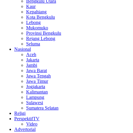
Bengkulu Utara
Kaur
Kepahiang
Kota Bengkulu
Lebong
Mukomuko
Provinsi Bengkulu
Rejang Lebong
Seluma
Nasional
Aceh
Jakarta
Jambi
Jawa Barat
Jawa Tengah
Jawa Timur
Jogjakarta
Kalimantan
Lampung
Sulawesi
Sumatera Selatan
Religi
PerspektifTV
Video
Advertorial