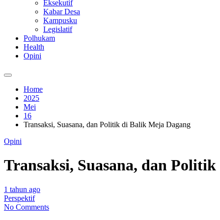
Eksekutif
Kabar Desa
Kampusku
Legislatif
Polhukam
Health
Opini
Home
2025
Mei
16
Transaksi, Suasana, dan Politik di Balik Meja Dagang
Opini
Transaksi, Suasana, dan Politi
1 tahun ago
Perspektif
No Comments