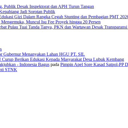
g, Publik Desak Inspektorat dan APH Turun Tangan
epahiang Jadi Sorotan Publik
Edukasi Gizi Dalam Rangka Cegah Stunting dan Pembagian PMT 202
 Mengemuka, Muncul Isu Fee Proyek hingga 20 Persen
Tebat Pulau Tuai Tanda Tanya, PKN dan Wartawan Desak Transparans
s
or Gubernur Menanyakan Lahan HGU PT. SIL
N Curup Berikan Edukasi Kepada Masyarakat Desa Lubuk Kembang
kjubkan - Indonesia Bagus
pada
Pimpin Apel Sore Kasad Satpol-PP 
anti STNK