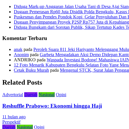
Diduga Mark-up Anggaran Jalan Usaha Tani di Desa Ajai Sian
Dugaan Pemerasan Rp60 Juta Disidik Polda Bengkulu, Kasus K
Puskesmas dan Pemdes Pondok Kopi Gelar Penyuluhan Dan 
Dugaan Penyimpangan Proyek P2SP Rp757 Juta di Kepahiang
Diduga Bungkam dari Sorotan Publik, Sikap Tertutup Kades 
Komentar Terbaru
anak
pada
Peroleh Suara 811 Jeki Hariyanto Melenggang Mulu
Anonim
pada
Garbeta Mengadakan Aksi Demo Didepan Kant
ANDRIKO
pada
Waspada Investasi Bodong! Mahasiswa IAI
12 Foto Menarik Kabupaten Bengkulu Selatan Foto Yang Mena
Cetak Buku Murah
pada
Mengenal STCK, Surat Jalan Pengg
Related Posts
Advertorial
Daerah
Nasional
Opini
Reshuffle Prabowo: Ekonomi hingga Haji
11 bulan ago
Perspektif
Daerah
Nasional
Opini