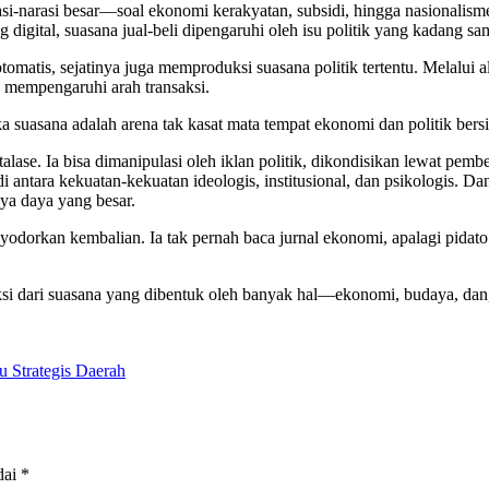
asi-narasi besar—soal ekonomi kerakyatan, subsidi, hingga nasionalis
digital, suasana jual-beli dipengaruhi oleh isu politik yang kadang sa
omatis, sejatinya juga memproduksi suasana politik tertentu. Melalui 
mempengaruhi arah transaksi.
 suasana adalah arena tak kasat mata tempat ekonomi dan politik bersi
ase. Ia bisa dimanipulasi oleh iklan politik, dikondisikan lewat pembe
i di antara kekuatan-kekuatan ideologis, institusional, dan psikologis. 
ya daya yang besar.
odorkan kembalian. Ia tak pernah baca jurnal ekonomi, apalagi pidato
ksi dari suasana yang dibentuk oleh banyak hal—ekonomi, budaya, dan, 
 Strategis Daerah
dai
*