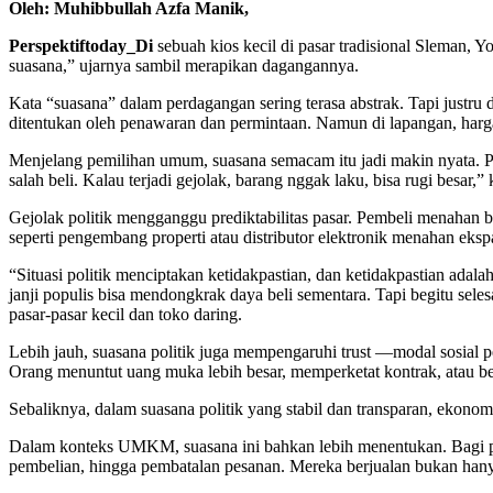
Oleh: Muhibbullah Azfa Manik,
Perspektiftoday_Di
sebuah kios kecil di pasar tradisional Sleman, 
suasana,” ujarnya sambil merapikan dagangannya.
Kata “suasana” dalam perdagangan sering terasa abstrak. Tapi justr
ditentukan oleh penawaran dan permintaan. Namun di lapangan, harga se
Menjelang pemilihan umum, suasana semacam itu jadi makin nyata. P
salah beli. Kalau terjadi gejolak, barang nggak laku, bisa rugi besar,”
Gejolak politik mengganggu prediktabilitas pasar. Pembeli menahan b
seperti pengembang properti atau distributor elektronik menahan eks
“Situasi politik menciptakan ketidakpastian, dan ketidakpastian ad
janji populis bisa mendongkrak daya beli sementara. Tapi begitu seles
pasar-pasar kecil dan toko daring.
Lebih jauh, suasana politik juga mempengaruhi trust —modal sosial p
Orang menuntut uang muka lebih besar, memperketat kontrak, atau bera
Sebaliknya, dalam suasana politik yang stabil dan transparan, ekono
Dalam konteks UMKM, suasana ini bahkan lebih menentukan. Bagi pel
pembelian, hingga pembatalan pesanan. Mereka berjualan bukan hanya