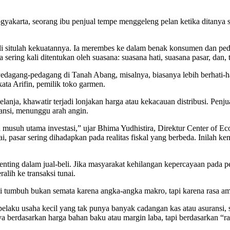
Yogyakarta, seorang ibu penjual tempe menggeleng pelan ketika ditanya s
u di situlah kekuatannya. Ia merembes ke dalam benak konsumen dan p
ring kali ditentukan oleh suasana: suasana hati, suasana pasar, dan, ta
edagang-pedagang di Tanah Abang, misalnya, biasanya lebih berhati-h
 kata Arifin, pemilik toko garmen.
elanja, khawatir terjadi lonjakan harga atau kekacauan distribusi. Pe
pansi, menunggu arah angin.
alah musuh utama investasi,” ujar Bhima Yudhistira, Direktur Center o
ai, pasar sering dihadapkan pada realitas fiskal yang berbeda. Inilah k
enting dalam jual-beli. Jika masyarakat kehilangan kepercayaan pada p
lih ke transaksi tunai.
mi tumbuh bukan semata karena angka-angka makro, tapi karena rasa am
aku usaha kecil yang tak punya banyak cadangan kas atau asuransi, s
 berdasarkan harga bahan baku atau margin laba, tapi berdasarkan “ra