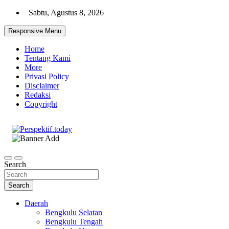
Skip
Sabtu, Agustus 8, 2026
to
content
Responsive Menu
Home
Tentang Kami
More
Privasi Policy
Disclaimer
Redaksi
Copyright
Ispiratif Profesional Independen
Perspektif.today
Search
Search
Daerah
Bengkulu Selatan
Bengkulu Tengah