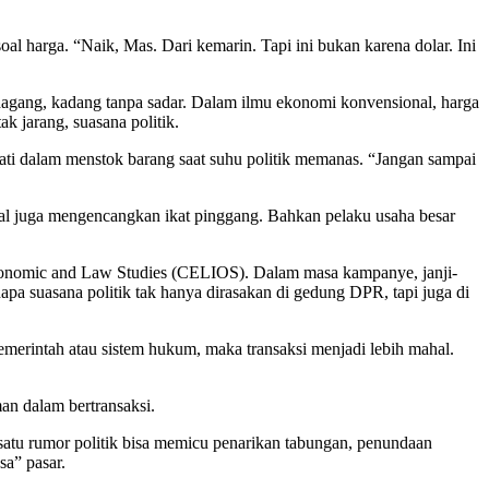
oal harga. “Naik, Mas. Dari kemarin. Tapi ini bukan karena dolar. Ini
edagang, kadang tanpa sadar. Dalam ilmu ekonomi konvensional, harga
k jarang, suasana politik.
ati dalam menstok barang saat suhu politik memanas. “Jangan sampai
njual juga mengencangkan ikat pinggang. Bahkan pelaku usaha besar
f Economic and Law Studies (CELIOS). Dalam masa kampanye, janji-
enapa suasana politik tak hanya dirasakan di gedung DPR, tapi juga di
emerintah atau sistem hukum, maka transaksi menjadi lebih mahal.
an dalam bertransaksi.
atu rumor politik bisa memicu penarikan tabungan, penundaan
sa” pasar.