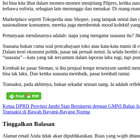
Ini bisa kita lihat dalam momen-momen menjelang Pilpres, ketika nar
terbawa euforia, sebagian lain menunggu dan menakar. Di ruang-ruang 
Marketplace seperti Tokopedia atau Shopee, yang tampak netral dan ot
nasionalisme konsumen, mereka juga membentuk mood kolektif yang 
Pertanyaan mendasarnya adalah: siapa yang mengatur suasana itu? Jika
Suasana bukan cuma soal pencahayaan toko atau kata-kata manis di etal
Dalam teori ekonomi politik, pasar tak pernah netral. Ia selalu berdir
“suasana”—kata yang tak tercantum dalam laporan laba rugi, tapi pun
Kembali ke pasar Sleman, si ibu penjual tempe tersenyum sambil meny
bisa tak laku. Dan ketika suasana membaik, pasar kembali ramai.
Transaksi, pada akhirnya, bukan sekadar urusan uang. Ia adalah refle
Navigasi
Ketua DPRD Provinsi Jambi Siap Bersinergi dengan GMNI Bahas Isu
Transaksi di Bawah Bayang-Bayang Norma
pos
Tinggalkan Balasan
Alamat email Anda tidak akan dipublikasikan.
Ruas yang wajib ditan