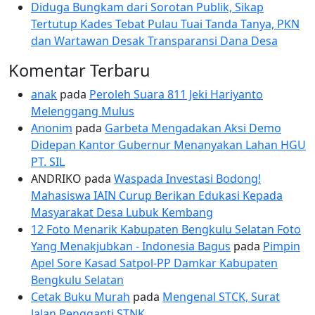
Diduga Bungkam dari Sorotan Publik, Sikap
Tertutup Kades Tebat Pulau Tuai Tanda Tanya, PKN
dan Wartawan Desak Transparansi Dana Desa
Komentar Terbaru
anak
pada
Peroleh Suara 811 Jeki Hariyanto
Melenggang Mulus
Anonim
pada
Garbeta Mengadakan Aksi Demo
Didepan Kantor Gubernur Menanyakan Lahan HGU
PT. SIL
ANDRIKO
pada
Waspada Investasi Bodong!
Mahasiswa IAIN Curup Berikan Edukasi Kepada
Masyarakat Desa Lubuk Kembang
12 Foto Menarik Kabupaten Bengkulu Selatan Foto
Yang Menakjubkan - Indonesia Bagus
pada
Pimpin
Apel Sore Kasad Satpol-PP Damkar Kabupaten
Bengkulu Selatan
Cetak Buku Murah
pada
Mengenal STCK, Surat
Jalan Pengganti STNK