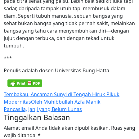
pada citra sehat yang palsu. Lebih baik sedikit luka tapi
sadar, daripada tampak utuh tapi membusuk dalam
diam. Seperti tubuh manusia, sebuah bangsa yang
sehat bukan bangsa yang tidak pernah sakit, melainkan
bangsa yang tahu cara menyembuhkan diri—dengan
jujur, dengan terbuka, dan dengan tekad untuk
tumbuh.
***
Penulis adalah dosen Universitas Bung Hatta
Navigasi
Tembakau, Ancaman Sunyi di Tengah Hiruk Pikuk
ModernitasOleh Muhibbullah Azfa Manik
pos
Pancasila, Janji yang Belum Lunas
Tinggalkan Balasan
Alamat email Anda tidak akan dipublikasikan.
Ruas yang
wajib ditandai
*