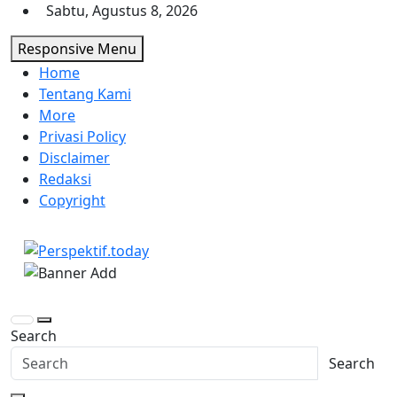
Skip
Sabtu, Agustus 8, 2026
to
Responsive Menu
content
Home
Tentang Kami
More
Privasi Policy
Disclaimer
Redaksi
Copyright
Perspektif.today
Ispiratif Profesional Independen
Search
Search